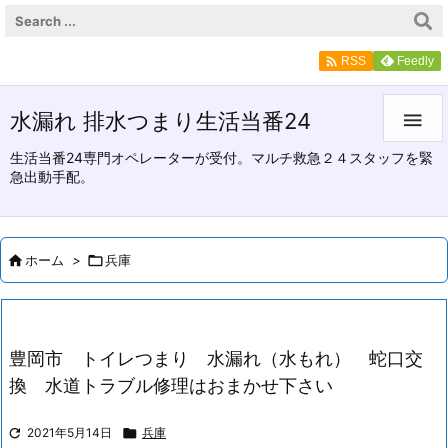

Feedly
RSS
水漏れ 排水つまり生活当番24

生活当番24専門オペレーターが受付。マルチ救急２４スタッフを緊
急出動手配。

ホーム
>

兵庫
豊岡市 トイレつまり 水漏れ（水もれ） 蛇口交
換 水道トラブル修理はおまかせ下さい

2021年5月14日

兵庫