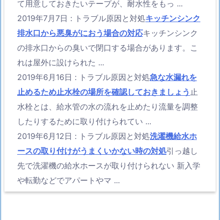
て用意しておきたいテープが、耐水性をもっ ...
2019年7月7日
:
トラブル原因と対処
キッチンシンク
排水口から悪臭がにおう場合の対応
キッチンシンク
の排水口からの臭いで閉口する場合があります。こ
れは屋外に設けられた ...
2019年6月16日
:
トラブル原因と対処
急な水漏れを
止めるため止水栓の場所を確認しておきましょう
止
水栓とは、給水管の水の流れを止めたり流量を調整
したりするために取り付けられてい ...
2019年6月12日
:
トラブル原因と対処
洗濯機給水ホ
ースの取り付けがうまくいかない時の対処
引っ越し
先で洗濯機の給水ホースが取り付けられない 新入学
や転勤などでアパートやマ ...