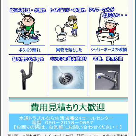
ル
対
応
エ
リ
ア
品川区 水漏れ修理 トイレつまり修理 浴室シャワー カラン水漏れ修