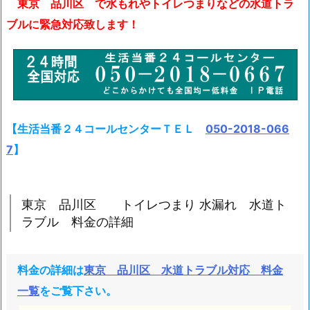
東京 品川区 で水もれやトイレつまりなどの水道トラ
イ
ブルに緊急対応致します！
レ
つ
ま
り
水
も
【生活当番２４コールセンターＴＥＬ
050-2018-066
れ
7
】
蛇
口
交
東京 品川区 トイレつまり 水漏れ 水道ト
換
ラブル 料金の詳細
水
道
ト
料金の詳細は
東京 品川区 水道トラブル対応 料金
ラ
一覧
をご覧下さい。
ブ