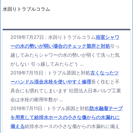
水回りトラブルコラム
2019年7月27日
:
水回りトラブルコラム
浴室シャワ
ーの水の勢いが弱い場合のチェック箇所と対処
引っ
越してみたらシャワーの水の勢いが弱くて洗った気
がしない 引っ越してみたらどう ...
2019年7月15日
:
トラブル原因と対処
古くなったツ
ーハンドル混合水栓を使いやすく修理
長く住むと不
具合にも慣れてしまいます 社団法人日本バルブ工業
会は水栓の耐用年数が ...
2019年7月11日
:
トラブル原因と対処
防水融着テープ
を用意して給排水ホースの小さな傷からの水漏れに
備える
給排水ホースの小さな傷からの水漏れに備え