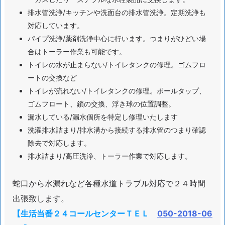
排水管洗浄/キッチンや洗面台の排水管洗浄。定期洗浄も
道
対応しています。
ト
パイプ洗浄/薬剤洗浄中心に行います。つまりがひどい場
ラ
合はトーラー作業も可能です。
ブ
トイレの水が止まらない/トイレタンクの修理。ゴムフロ
ル
ートの交換など
サ
トイレが流れない/トイレタンクの修理。ボールタップ、
ー
ゴムフロート、鎖の交換、浮き球の位置調整。
ビ
漏水している/漏水個所を特定し修理いたします
ス
洗濯排水詰まり/排水溝から接続する排水管のつまり確認
の
除去で対応します。
受
排水詰まり/高圧洗浄、トーラー作業で対応します。
付
1.
蛇口から水漏れなど各種水道トラブル対応で２４時間
1.
東
出張致します。
京
【生活当番２４コールセンターＴＥＬ
050-2018-06
都