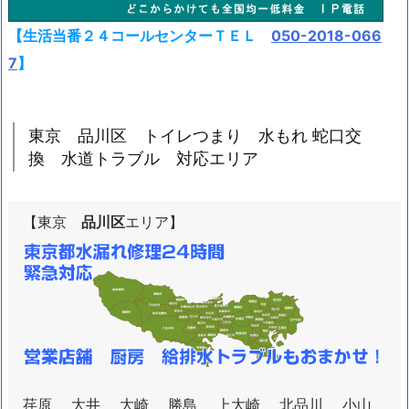
【生活当番２４コールセンターＴＥＬ
050-2018-066
7
】
東京 品川区 トイレつまり 水もれ 蛇口交
換 水道トラブル 対応エリア
【東京
品川区
エリア】
荏原 大井 大崎 勝島 上大崎 北品川 小山