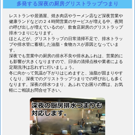
多発する深夜の厨房グリストラップつまり
レストランや居酒屋、焼き肉店やラーメン店など深夜営業や
健康ランドなどの２４時間営業のサービスが増える中、夜間
の呼び出しが増えているのが、飲食店厨房のグリストラップ
排水つまりになります。
ほとんどが、グリストラップの日常清掃不足で、排水トラッ
プや排水管に蓄積した油脂・食物カスが原因となっていま
す。
深夜でも営業中の厨房の排水不良や排水あふれは、営業的に
も影響が大きくなりますので、日頃の清掃点検や業者による
定期洗浄は忘れずに行いましょう。
冬に向かって気温が下がりはじめますと、油脂が固まりやす
くなり、深夜でのグリストラップつまりでの呼び出しも多く
なります。深夜の排水つまり、あふれでお困りの際は、お気
軽にご相談お問合せ下さい。