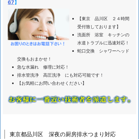
67
】
品
川
【東京 品川区 ２４時間
区
受付致しております】
深
洗面所 浴室 キッチンの
夜
水道トラブルに迅速対応！
の
蛇口交換 シャワーヘッド
厨
交換もおまかせ！
房
急な水漏れ 修理に対応！
排
排水管洗浄 高圧洗浄 にも対応可能です！
水
【お気軽にお問い合わせください】
つ
ま
り
対
応
1.
東京都品川区 深夜の厨房排水つまり対応
2.