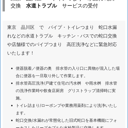
品
交換
水道トラブル
サービスの受付
川
区
東京 品川区 で パイプ・トイレつまり 蛇口水漏
ト
れなどの水道トラブル キッチン・バスでの蛇口交換
イ
や店舗様でのパイプつまり 高圧洗浄などに緊急対応
レ
いたします！
つ
ま
便器脱着／便器の奥 排水管の入り口に異物が混入した場
り
合に便器を一旦取り外して作業します。
水
排水管高圧洗浄/戸建て住宅の汚水桝 や雨水桝 排水管
漏
の洗浄作業時や飲食店厨房 グリストラップ清掃時に実
れ
施。
蛇
トイレ詰まり/ローポンプや業務用薬剤により洗浄いたし
口
ます。
交
蛇口交換/水漏れが常態化した旧式蛇口を基本機能にフォ
換
ーカスしたリーズナブルな水栓製品に交換します。
水