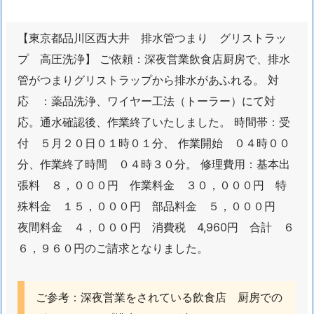
東
京
【東京都品川区西大井 排水管つまり グリストラッ
品
プ 高圧洗浄】 ご依頼：深夜営業飲食店厨房で、排水
川
管がつまりグリストラップから排水があふれる。 対
区
応 ：薬品洗浄、ワイヤー工法（トーラー）にて対
応。通水確認後、作業終了いたしました。 時間帯：受
ト
イ
付 ５月２０日０１時０１分、 作業開始 ０４時００
レ
分、作業終了時間 ０４時３０分。 修理費用：基本出
つ
張料 ８，０００円 作業料金 ３０，０００円 特
ま
殊料金 １５，０００円 部品料金 ５，０００円
り
夜間料金 ４，０００円 消費税 4,960円 合計 ６
水
６，９６０円のご請求となりました。
漏
れ
水
ご参考：深夜営業をされている飲食店 厨房での
道