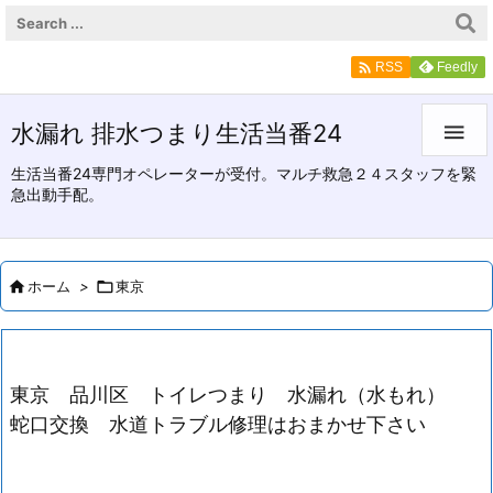

Feedly
RSS
水漏れ 排水つまり生活当番24

生活当番24専門オペレーターが受付。マルチ救急２４スタッフを緊
急出動手配。

ホーム
>

東京
東京 品川区 トイレつまり 水漏れ（水もれ）
蛇口交換 水道トラブル修理はおまかせ下さい