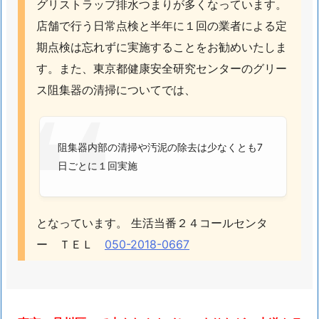
グリストラップ排水つまりが多くなっています。
ト
店舗で行う日常点検と半年に１回の業者による定
ラ
期点検は忘れずに実施することをお勧めいたしま
ブ
ル
す。また、東京都健康安全研究センターのグリー
料
ス阻集器の清掃についてでは、
金
の
詳
阻集器内部の清掃や汚泥の除去は少なくとも7
細
日ごとに１回実施
1.
3.
東
となっています。 生活当番２４コールセンタ
京
ー ＴＥＬ
050-2018-0667
品
川
区
ト