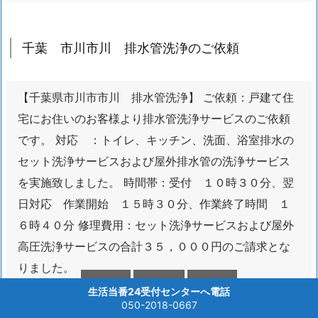
要
な
工
千葉 市川市川 排水管洗浄のご依頼
具
1.
【千葉県市川市市川 排水管洗浄】 ご依頼：戸建て住
1
1.
宅にお住いのお客様より排水管洗浄サービスのご依頼
4.
です。 対応 ：トイレ、キッチン、洗面、浴室排水の
水
セット洗浄サービスおよび屋外排水管の洗浄サービス
漏
を実施致しました。 時間帯：受付 １０時３０分、翌
れ
日対応 作業開始 １５時３０分、作業終了時間 １
に
６時４０分 修理費用：セット洗浄サービスおよび屋外
効
果
高圧洗浄サービスの合計３５，０００円のご請求とな
絶
りました。
大



生活当番24受付センターへ電話
メニュー
上へ
ホーム
シ
050-2018-0667
ご参考：ついつい後回しにしがちな排水管の洗浄