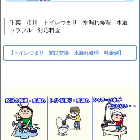
1.
2.
1.
千葉 市川 トイレつまり 水漏れ修理 水道
トラブル 対応料金
洗
濯
機
【トイレつまり 蛇口交換 水漏れ修理 料金例】
ホ
ー
ス
が
う
ま
く
取
り
付
け