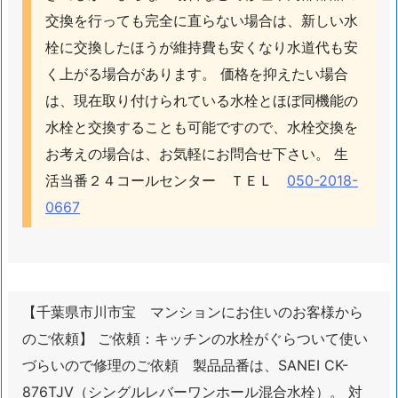
対
交換を行っても完全に直らない場合は、新しい水
応
栓に交換したほうが維持費も安くなり水道代も安
1.
く上がる場合があります。 価格を抑えたい場合
8.
は、現在取り付けられている水栓とほぼ同機能の
千
水栓と交換することも可能ですので、水栓交換を
葉
お考えの場合は、お気軽にお問合せ下さい。 生
市
活当番２４コールセンター ＴＥＬ
050-2018-
川
市
0667
川
排
水
管
【千葉県市川市宝 マンションにお住いのお客様から
洗
のご依頼】 ご依頼：キッチンの水栓がぐらついて使い
浄
づらいので修理のご依頼 製品品番は、SANEI CK-
の
ご
876TJV（シングルレバーワンホール混合水栓）。 対