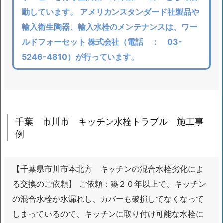
動しています。 アメリカンスタンダード社製品や
ト
イ
輸入衛生陶器、輸入水栓のメンテナンスは、ワー
レ
ルドフォーセット 株式会社（電話 ： 03-
給
5246-4810）が行っています。
水
管
か
ら
水
千葉 市川市 キッチン水栓トラブル 施工事
漏
例
れ
1.
【千葉県市川市本北方 キッチンの混合水栓劣化によ
7.
3.
る交換のご依頼】 ご依頼：築２０年以上で、キッチン
市
の混合水栓が水漏れし、カバーも破損してなくなって
川
しまっているので、キッチンに取り付け可能な水栓に
市