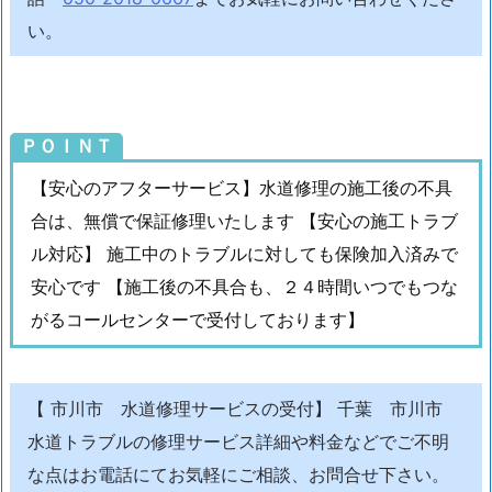
4.
い。
千
葉
市
川
ＰＯＩＮＴ
市
【安心のアフターサービス】水道修理の施工後の不具
キ
合は、無償で保証修理いたします 【安心の施工トラブ
ッ
ル対応】 施工中のトラブルに対しても保険加入済みで
チ
ン
安心です 【施工後の不具合も、２４時間いつでもつな
水
がるコールセンターで受付しております】
栓
ト
ラ
【 市川市 水道修理サービスの受付】 千葉 市川市
ブ
水道トラブルの修理サービス詳細や料金などでご不明
ル
な点はお電話にてお気軽にご相談、お問合せ下さい。
施