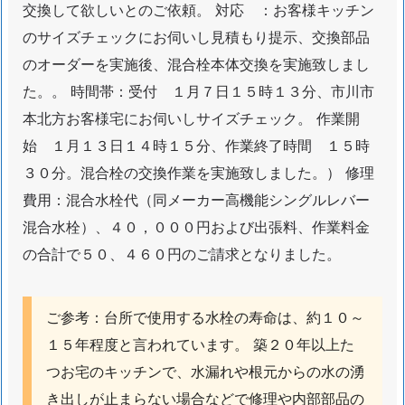
交換して欲しいとのご依頼。 対応 ：お客様キッチン
富
のサイズチェックにお伺いし見積もり提示、交換部品
浜
のオーダーを実施後、混合栓本体交換を実施致しまし
焼
た。。 時間帯：受付 １月７日１５時１３分、市川市
き
肉
本北方お客様宅にお伺いしサイズチェック。 作業開
店
始 １月１３日１４時１５分、作業終了時間 １５時
深
３０分。混合栓の交換作業を実施致しました。） 修理
夜
費用：混合水栓代（同メーカー高機能シングルレバー
の
混合水栓）、４０，０００円および出張料、作業料金
ト
の合計で５０、４６０円のご請求となりました。
イ
レ
つ
ご参考：台所で使用する水栓の寿命は、約１０～
ま
１５年程度と言われています。 築２０年以上た
り
つお宅のキッチンで、水漏れや根元からの水の湧
緊
急
き出しが止まらない場合などで修理や内部部品の