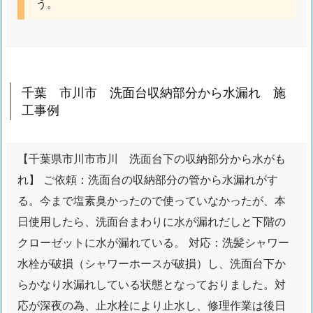
う。
水
詰
ま
り
ト
千葉 市川市 洗面台収納部分から水漏れ 施
ラ
工事例
ブ
ル
対
【千葉県市川市市川 洗面台下の収納部分から水がも
応
れ】 ご依頼：洗面台の収納部分の管から水漏れがす
1.
る。今まで塩素臭かったので使っていなかったが、本
9.
日使用したら、洗面台まわりに水が漏れだしと下階の
1.
クローゼットに水が漏れている。 対応：洗髪シャワー
千
水栓が破損（シャワーホースが破損）し、洗面台下か
葉
らかなり水漏れしている状態となっておりました。対
県
市
応が深夜の為、止水栓により止水し、修理作業は後日