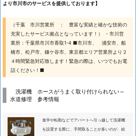
より市川市のサービスを提供しております】
か
ら
水
（千葉 市川営業所 ： 豊富な実績と確かな技術の
漏
充実したサービス拠点となっています！） ・市川営
れ
業所：千葉県市川市香取1-4 ■市川市、 浦安市、船
施
橋市、松戸市、鎌ケ谷市、東京都エリア営業所より２
工
事
４時間緊急対応致します！緊急の際は、いつでもお電
例
話ください！■
1.
6.
洗濯機 ホースがうまく取り付けられない～
千
水道修理 参考情報
葉
市
川
進学や転勤などでアパートへ引っ越して洗濯機
市
を設置する際に、手間取ることが多いのが、給
洗