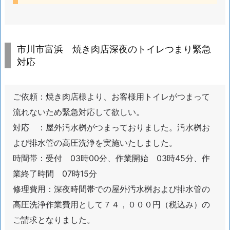
キ
ッ
チ
ン
市川市富浜 焼き肉店深夜のトイレつまり緊急
シ
対応
ン
グ
ご依頼：焼き肉店様より、お客様用トイレがつまって
ル
レ
流れないため緊急対応して欲しい。
バ
対応 ：屋外汚水桝がつまっておりました。汚水桝お
ー
よび排水管の高圧洗浄を実施いたしました。
水
時間帯：受付 03時00分、作業開始 03時45分、作
栓
業終了時間 07時15分
交
修理費用：深夜時間帯での屋外汚水桝および排水管の
換
高圧洗浄作業費用として７４，０００円（税込み）の
に
必
ご請求となりました。