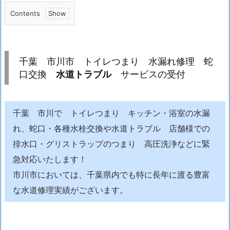
Contents
1.
千
葉
千葉 市川市 トイレつまり 水漏れ修理 蛇
市
口交換
水道トラブル
サービスの受付
川
市
ト
千葉 市川で トイレつまり キッチン・浴室の水漏
イ
れ、蛇口・各種水栓交換や水道トラブル 店舗様での
レ
排水口・グリストラップのつまり 高圧洗浄などに緊
つ
急対応いたします！
ま
市川市においては、千葉県内でも特に長年に渡る豊富
り
水
な水道修理実績がございます。
漏
れ
修