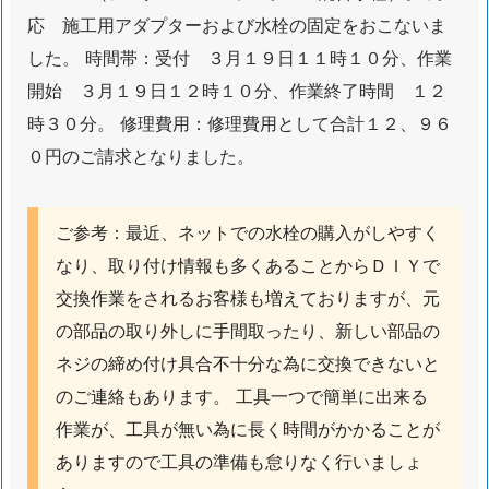
依
応 施工用アダプターおよび水栓の固定をおこないま
頼
した。 時間帯：受付 ３月１９日１１時１０分、作業
1.
開始 ３月１９日１２時１０分、作業終了時間 １２
9.
時３０分。 修理費用：修理費用として合計１２、９６
千
０円のご請求となりました。
葉
県
市
ご参考：最近、ネットでの水栓の購入がしやすく
川
なり、取り付け情報も多くあることからＤＩＹで
市
交換作業をされるお客様も増えておりますが、元
行
の部品の取り外しに手間取ったり、新しい部品の
徳
ネジの締め付け具合不十分な為に交換できないと
駅
前
のご連絡もあります。 工具一つで簡単に出来る
厨
作業が、工具が無い為に長く時間がかかることが
房
ありますので工具の準備も怠りなく行いましょ
排