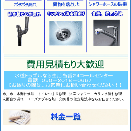
ら
れ
な
い
～
水
道
修
理
参
考
情
市川市 水漏れ修理 トイレつまり修理 浴室シャワー カラン水漏れ修理
報
洗面台水漏れ リーズナブルな蛇口交換 排水管定期洗浄ならお任せください。
1.
3.
千
葉