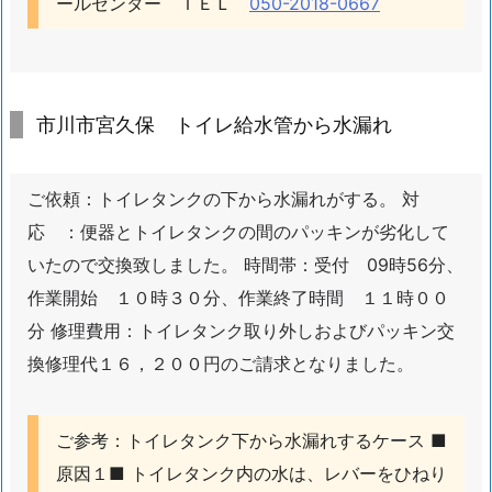
ールセンター ＴＥＬ
050-2018-0667
1.
1.
市
川
市川市宮久保 トイレ給水管から水漏れ
市
水
道
ご依頼：トイレタンクの下から水漏れがする。 対
情
応 ：便器とトイレタンクの間のパッキンが劣化して
報
いたので交換致しました。 時間帯：受付 09時56分、
お
作業開始 １０時３０分、作業終了時間 １１時００
役
立
分 修理費用：トイレタンク取り外しおよびパッキン交
ち
換修理代１６，２００円のご請求となりました。
1.
1
ご参考：トイレタンク下から水漏れするケース ■
1.
原因１■ トイレタンク内の水は、レバーをひねり
2.