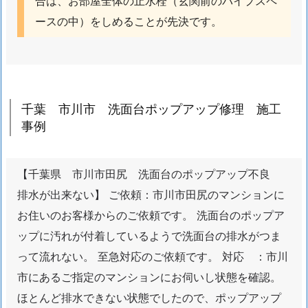
合は、お部屋全体の止水栓（玄関前のパイプスペ
ワ
ースの中）をしめることが先決です。
イ
ン
ダ
イ
ニ
千葉 市川市 洗面台ポップアップ修理 施工
ン
事例
グ
バ
ー
【千葉県 市川市田尻 洗面台のポップアップ不良
厨
排水が出来ない】 ご依頼：市川市田尻のマンションに
房
お住いのお客様からのご依頼です。 洗面台のポップア
排
ップに汚れが付着しているようで洗面台の排水がつま
水
つ
って流れない。 至急対応のご依頼です。 対応 ：市川
ま
市にあるご指定のマンションにお伺いし状態を確認。
り
ほとんど排水できない状態でしたので、ポップアップ
対