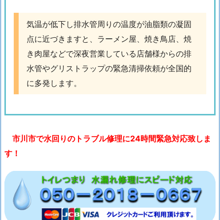
交
換
気温が低下し排水管周りの温度が油脂類の凝固
も
点に近づきますと、ラーメン屋、焼き鳥店、焼
お
き肉屋などで深夜営業している店舗様からの排
気
水管やグリストラップの緊急清掃依頼が全国的
軽
に
に多発します。
お
問
い
合
市川市で水回りのトラブル修理に24時間緊急対応致しま
わ
す！
せ
く
だ
さ
い