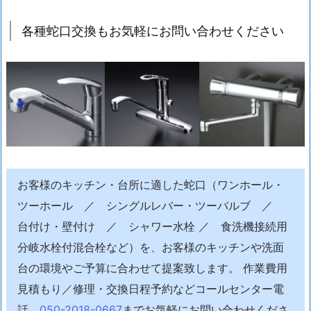
市
各種蛇口交換もお気軽にお問い合わせください
川
市
キ
ッ
チ
ン
蛇
口
水
お客様のキッチン・台所に適した蛇口（ワンホール・
漏
ツーホール ／ シングルレバー・ツーバルブ ／
れ
台付け・壁付け ／ シャワー水栓 ／ 食洗機接続用
施
分岐水栓付混合栓など）を、お客様のキッチンや洗面
工
台の環境やご予算に合わせて提案致します。 作業費用
事
例
見積もり／修理・交換日程予約などコールセンター電
1.
話
050-2018-0667
までお気軽にお問い合わせくださ