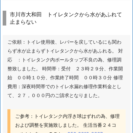
蛇
口
市川市大和田 トイレタンクから水があふれて
交
止まらない
換
水
ご依頼：トイレ使用後、レバーを戻しているにも関わ
道
らず水が止まらずトイレタンクから水があふれる。 対
ト
ラ
応 ：トイレタンク内ボールタップ不良の為、修理調
ブ
整致しました。 時間帯：受付 ２３時２９分、作業開
ル
始 ００時１０分、作業終了時間 ００時３０分 修理
対
費用：深夜時間帯でのトイレ水漏れ修理作業料金とし
応
て、２７，０００円のご請求となりました。
エ
リ
ア
ご参考：トイレタンク内浮き球はずれの為、修理
1.
および調整を実施致しました。 生活当番２４コ
1