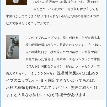
水栓への選択ホースの取り付けです。 家ではち
面
台
ゃんとついていたのに、何度取り付け直しても
ポ
水漏れがしててうまく取り付けられない部品が水栓の先端に４つの
ッ
ビスで取り付けるニップルです。
プ
ア
このタイプのニップルは、取り付けることが出来る水
ッ
栓の種類が横水栓などに限定されています。 引っ越し
プ
先の給水蛇口が、横水栓以外の万能ホーム水栓や自在
修
理
水栓であった場合は、給水ホースをワンタッチで水栓
施
に取り付け可能なジョイント部品がホームセンターで
工
洗濯機付属のねじ止めタ
購入できます。（２，０００円程）
事
イプのニップルがうまく固定できないようであれば、
例
水栓の種類を確認してみてください。無理に取り付け
1.
ますと大量な水漏れにつながる場合があります。
7.
千