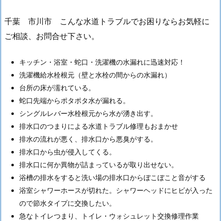
理
千葉 市川市 こんな水道トラブルでお困りならお気軽に
蛇
ご相談、お問合せ下さい。
口
交
換
キッチン・浴室・蛇口・洗濯機の水漏れに迅速対応！
水
洗濯機給水栓根元（壁と水栓の間からの水漏れ）
道
台所の床が濡れている。
ト
蛇口先端からポタポタ水が漏れる。
ラ
シングルレバー水栓根元から水が湧き出す。
ブ
排水口のつまりによる水道トラブル修理もおまかせ
ル
排水の流れが悪く、排水口から悪臭がする。
サ
排水口から虫が侵入してくる。
ー
排水口に何か異物が詰まっているが取り出せない。
ビ
浴槽の排水をすると洗い場の排水口からぼこぼこと音がする
ス
浴室シャワーホースが切れた。シャワーヘッドにヒビが入った
の
ので節水タイプに交換したい。
受
急なトイレつまり、トイレ・ウォシュレット交換修理作業