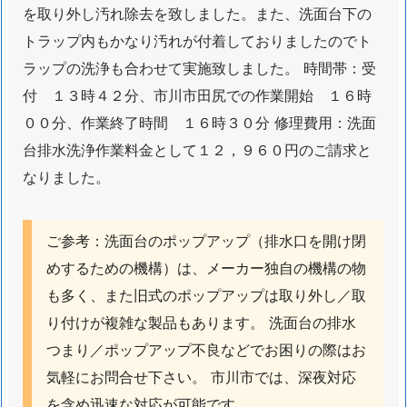
を取り外し汚れ除去を致しました。また、洗面台下の
応
トラップ内もかなり汚れが付着しておりましたのでト
1.
ラップの洗浄も合わせて実施致しました。 時間帯：受
1
付 １３時４２分、市川市田尻での作業開始 １６時
0.
００分、作業終了時間 １６時３０分 修理費用：洗面
千
葉
台排水洗浄作業料金として１２，９６０円のご請求と
県
なりました。
市
川
ご参考：洗面台のポップアップ（排水口を開け閉
市
新
めするための機構）は、メーカー独自の機構の物
田
も多く、また旧式のポップアップは取り外し／取
蛇
り付けが複雑な製品もあります。 洗面台の排水
口
つまり／ポップアップ不良などでお困りの際はお
か
気軽にお問合せ下さい。 市川市では、深夜対応
ら
を含め迅速な対応が可能です。
水