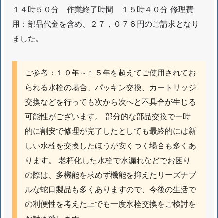
1.
１４時５０分 作業終了時間 １５時４０分 修理費
市
用：部品代金を含め、２７，０７６円のご請求となり
川
ました。
市
大
和
ご参考：１０年～１５年を超えてご使用されてお
田
られる水栓の場合、パッキン交換、カートリッジ
ト
交換などを行っても次から次へと不具合が生じる
イ
可能性がございます。 部分的な部品交換で一時
レ
タ
的に割安で修理が完了したとしても最終的には新
ン
しい水栓を交換したほうが安くつく場合も多くあ
ク
ります。 老朽化した水栓で水漏れなどでお困り
か
の際は、多機能を求めず機能を抑えたリーズナブ
ら
ルな蛇口製品も多くありますので、今後の生活で
水
の利便性を考えた上でも一度水栓交換をご検討を
が