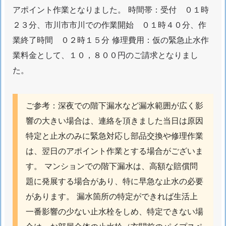
川
アポイント作業となりました。 時間帯：受付 ０１時
市
２３分、市川市市川での作業開始 ０１時４０分、作
行
業終了時間 ０２時１５分 修理費用：仮の緊急止水作
徳
業料金として、１０，８００円のご請求となりまし
駅
た。
前
築
2
ご参考：深夜での階下漏水など漏水範囲が広く影
0
響の大きい場合は、連絡を頂きました当日は原因
年
特定と止水のみに緊急対応し部品交換や修理作業
マ
ン
は、翌日のアポイント作業とする場合がございま
シ
す。 マンションでの階下漏水は、高額な賠償問
ョ
題に発展する場合があり、特に早急な止水の必要
ン
があります。 漏水箇所の特定ができれば生活上
1
一番影響の少ない止水栓をしめ、特定できない場
階