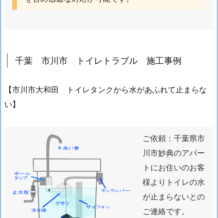
が
止
ま
ら
千葉 市川市 トイレトラブル 施工事例
な
い
緊
【市川市大和田 トイレタンクから水があふれて止まらな
急
い】
漏
水
ご依頼：千葉県市
調
査
川市妙典のアパー
ご
トにお住いのお客
依
様よりトイレの水
頼
が止まらないとの
1.
ご連絡です。
1