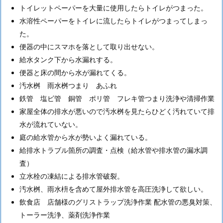
付
トイレットペーパーを大量に使用したらトイレがつまった。
水溶性ペーパーをトイレに流したらトイレがつまってしまっ
1.
た。
1.
便器の中にスマホを落として取り出せない。
千
給水タンク下から水漏れする。
葉
便器と床の間から水が漏れてくる。
市
汚水桝 雨水桝つまり あふれ
川
鉄管 塩ビ管 銅管 ポリ管 フレキ管つまり洗浄や清掃作業
ト
家屋全体の排水が悪いので汚水桝を見たらひどく汚れていて排
イ
水が流れていない。
レ
庭の給水管から水が勢いよく漏れている。
つ
給排水トラブル箇所の調査・点検（給水管や排水管の漏水調
ま
査）
り
立水栓の凍結による排水管破裂。
水
汚水桝、雨水枡を含めて屋外排水管を高圧洗浄して欲しい。
漏
飲食店 店舗様のグリストラップ洗浄作業 配水管の悪臭対策、
れ
トーラー洗浄、薬剤洗浄作業
修