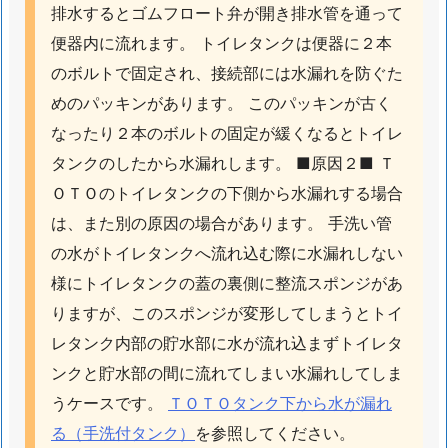
市
排水するとゴムフロート弁が開き排水管を通って
川
便器内に流れます。 トイレタンクは便器に２本
市
のボルトで固定され、接続部には水漏れを防ぐた
水
めのパッキンがあります。 このパッキンが古く
道
なったり２本のボルトの固定が緩くなるとトイレ
メ
タンクのしたから水漏れします。 ■原因２■ Ｔ
ー
ＯＴＯのトイレタンクの下側から水漏れする場合
タ
ー
は、また別の原因の場合があります。 手洗い管
盗
の水がトイレタンクへ流れ込む際に水漏れしない
難
様にトイレタンクの蓋の裏側に整流スポンジがあ
注
りますが、このスポンジが変形してしまうとトイ
意
レタンク内部の貯水部に水が流れ込まずトイレタ
1.
ンクと貯水部の間に流れてしまい水漏れしてしま
1
うケースです。
ＴＯＴＯタンク下から水が漏れ
1.
3.
る（手洗付タンク）
を参照してください。