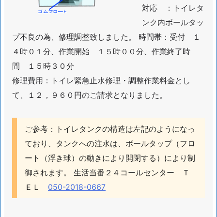
対応 ：トイレタ
1.
ンク内ボールタッ
千
葉
プ不良の為、修理調整致しました。 時間帯：受付 １
市
４時０１分、作業開始 １５時００分、作業終了時
川
間 １５時３０分
市
修理費用：トイレ緊急止水修理・調整作業料金とし
ト
て、１２，９６０円のご請求となりました。
イ
レ
つ
ご参考：トイレタンクの構造は左記のようになっ
ま
ており、タンクへの注水は、ボールタップ（フロ
り
ート（浮き球）の動きにより開閉する）により制
水
御されます。 生活当番２４コールセンター Ｔ
も
ＥＬ
050-2018-0667
れ
修
理