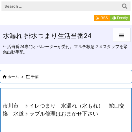

Feedly
RSS
水漏れ 排水つまり生活当番24

生活当番24専門オペレーターが受付。マルチ救急２４スタッフを緊
急出動手配。

ホーム
>

千葉
市川市 トイレつまり 水漏れ（水もれ） 蛇口交
換 水道トラブル修理はおまかせ下さい