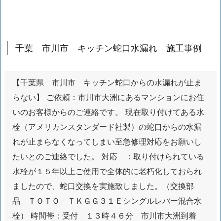
葉
市
川
市
千葉 市川市 キッチン蛇口水漏れ 施工事例
ト
イ
【千葉県 市川市 キッチン蛇口からの水漏れが止ま
レ
ト
らない】 ご依頼：市川市大洲にあるマンションにお住
ラ
いのお客様からのご連絡です。 現在取り付けてある水
ブ
栓（アメリカンスタンダード社製）の蛇口からの水漏
ル
れが止まらなくなってしまい至急修理対応をお願いし
施
たいとのご連絡でした。 対応 ：取り付けられている
工
水栓が１５年以上ご使用で全体的に老朽化しておられ
事
例
ましたので、蛇口交換を実施致しました。（交換部
1.
品 ＴＯＴＯ ＴＫＧＧ３１Ｅシングルレバー混合水
7.
栓） 時間帯：受付 １３時４６分 市川市大洲到着