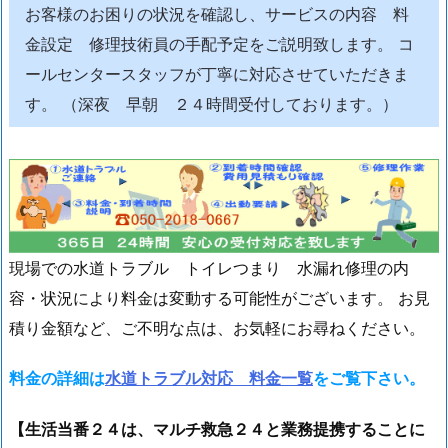
お客様のお困りの状況を確認し、サービスの内容 料
工
事
金設定 修理技術員の手配予定をご説明致します。 コ
例
ールセンタースタッフが丁寧に対応させていただきま
1.
す。 （深夜 早朝 ２４時間受付しております。）
5.
千
葉
市
川
市
現場での水道トラブル トイレつまり 水漏れ修理の内
洗
容・状況により料金は変動する可能性がございます。 お見
面
積り金額など、ご不明な点は、お気軽にお尋ねください。
台
収
料金の詳細は
水道トラブル対応 料金一覧
をご覧下さい。
納
部
【生活当番２４は、マルチ救急２４と業務提携することに
分