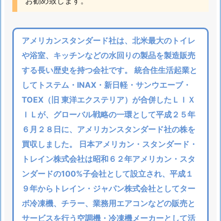
お勧め致します。
あ
ふ
れ
て
アメリカンスタンダード社は、北米最大のトイレ
止
や浴室、キッチンなどの水回りの製品を製造販売
ま
する長い歴史を持つ会社です。 統合住生活起業と
ら
してトステム・INAX・新日軽・サンウエーブ・
な
TOEX（旧 東洋エクステリア）が合併したＬＩＸ
い
ＩＬが、グローバル戦略の一環として平成２５年
1.
６月２８日に、アメリカンスタンダード社の株を
7.
2.
買収しました。 日本アメリカン・スタンダード・
市
トレイン株式会社は昭和６２年アメリカン・スタ
川
ンダードの100%子会社として設立され、平成１
市
９年からトレイン・ジャパン株式会社としてター
宮
ボ冷凍機、チラー、業務用エアコンなどの販売と
久
サービスを行う空調機・冷凍機メーカーとして活
保