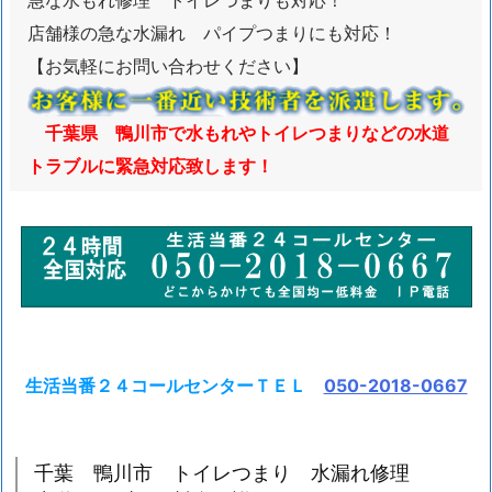
急な水もれ修理 トイレつまりも対応！
道
店舗様の急な水漏れ パイプつまりにも対応！
ト
【お気軽にお問い合わせください】
ラ
ブ
千葉県 鴨川市で水もれやトイレつまりなどの水道
ル
トラブルに緊急対応致します！
サ
ー
ビ
ス
の
受
付
1.
生活当番２４コールセンターＴＥＬ
050-2018-0667
1.
千
葉
千葉 鴨川市 トイレつまり 水漏れ修理
鴨