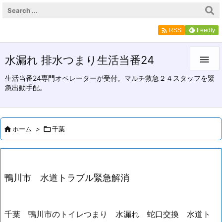

Feedly
RSS
水漏れ 排水つまり生活当番24

生活当番24専門オペレーターが受付。マルチ救急２４スタッフを緊
急出動手配。

ホーム
>

千葉
鴨川市 水道トラブル緊急解消
千葉 鴨川市のトイレつまり 水漏れ 蛇口交換 水道ト