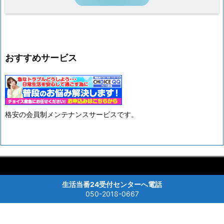
おすすめサービス
格安の会員制メンテナンスサービスです。



Copyright ©
2026
生活当番24 水回り修理受付
All Rights Reserved.
生活当番24受付センターへ電話
メニュー
上へ
ホーム
050-2018-0667