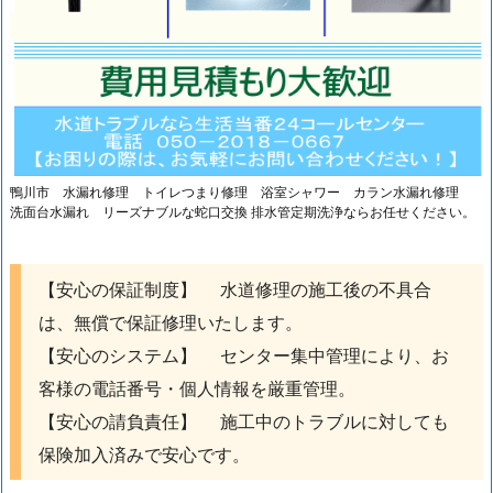
ブ
ル
料
金
の
詳
細
鴨川市 水漏れ修理 トイレつまり修理 浴室シャワー カラン水漏れ修理
洗面台水漏れ リーズナブルな蛇口交換 排水管定期洗浄ならお任せください。
1.
2.
千
【安心の保証制度】 水道修理の施工後の不具合
葉
は、無償で保証修理いたします。
ト
【安心のシステム】 センター集中管理により、お
イ
客様の電話番号・個人情報を厳重管理。
レ
【安心の請負責任】 施工中のトラブルに対しても
つ
ま
保険加入済みで安心です。
り