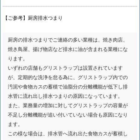
水
も
【ご参考】厨房排水つまり
れ
蛇
口
厨房の排水つまりでご連絡の多い業種は、焼き肉店、
交
焼き鳥屋、揚げ物店など排水に油が含まれる業種にな
換
ります。
水
いずれの店舗もグリストラップは設置されています
道
が、定期的な洗浄を怠る為に、グリストラップ内での
ト
ラ
汚泥や食物カスの蓄積で油脂分の分離機能が低下し排
ブ
水管に流れ出し排水つまりの原因になっています。
ル
また、業務量の増加に対してグリストラップの容量が
対
不足し分離機能が追い付いていない場合も原因になり
応
ます。
エ
この様な場合は、排水管へ流れ出た食物カスが蓄積し
リ