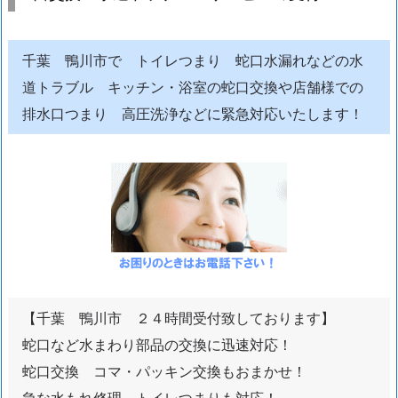
川
市
ト
千葉 鴨川市で トイレつまり 蛇口水漏れなどの水
イ
道トラブル キッチン・浴室の蛇口交換や店舗様での
レ
排水口つまり 高圧洗浄などに緊急対応いたします！
つ
ま
り
水
漏
れ
修
理
蛇
【千葉 鴨川市 ２４時間受付致しております】
口
蛇口など水まわり部品の交換に迅速対応！
交
蛇口交換 コマ・パッキン交換もおまかせ！
換
水