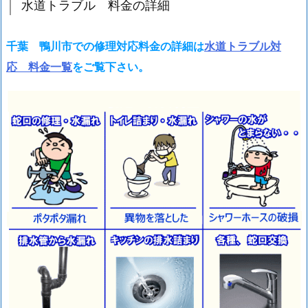
水道トラブル 料金の詳細
川
市
千葉 鴨川市での修理対応料金の詳細は
水道トラブル対
ト
応 料金一覧
をご覧下さい。
イ
レ
つ
ま
り
水
漏
れ
修
理
水
道
ト
ラ