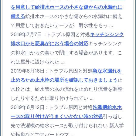
を用意して給排水ホースの小さな傷からの水漏れに
備える
給排水ホースの小さな傷からの水漏れに備え
て用意しておきたいテープが、耐水性をもっ ...
2019年7月7日
:
トラブル原因と対処
キッチンシンク
排水口から悪臭がにおう場合の対応
キッチンシンク
の排水口からの臭いで閉口する場合があります。こ
れは屋外に設けられた ...
2019年6月16日
:
トラブル原因と対処
急な水漏れを
止めるため止水栓の場所を確認しておきましょう
止
水栓とは、給水管の水の流れを止めたり流量を調整
したりするために取り付けられてい ...
2019年6月12日
:
トラブル原因と対処
洗濯機給水ホ
ースの取り付けがうまくいかない時の対処
引っ越し
先で洗濯機の給水ホースが取り付けられない 新入学
や転勤などでアパートやマ ...