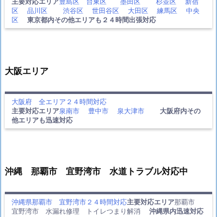
主要対応エリア
豊島区
台東区
墨田区
杉並区
新宿
区
品川区
渋谷区
世田谷区
大田区
練馬区
中央
区
東京都内その他エリアも２４時間出張対応
大阪エリア
大阪府 全エリア２４時間対応
主要対応エリア
泉南市
豊中市
泉大津市
大阪府内その
他エリアも迅速対応
沖縄 那覇市 宜野湾市 水道トラブル対応中
沖縄県那覇市 宜野湾市２４時間対応
主要対応エリア
那覇市
宜野湾市 水漏れ修理 トイレつまり解消
沖縄県内迅速対応