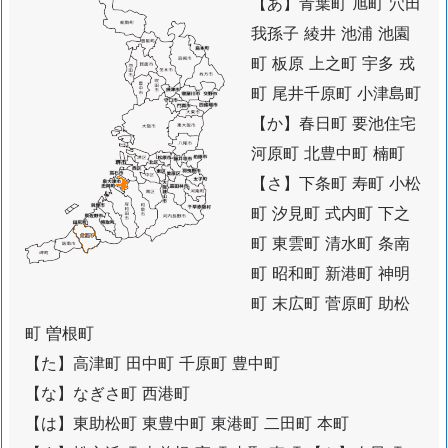
【あ】青葉町 旭町 穴田
津
我孫子 綾井 池浦 池園
市
２
町 板原 上之町 宇多 戎
４
町 尾井千原町 小津島町
時
【か】春日町 要池住宅
間
河原町 北豊中町 楠町
受
【さ】下条町 寿町 小松
付
町 汐見町 式内町 下之
致
町 東雲町 清水町 条南
し
て
町 昭和町 新港町 神明
お
町 末広町 菅原町 助松
り
町 曽根町
ま
【た】高津町 田中町 千原町 豊中町
す
【な】なぎさ町 西港町
1.
【は】東助松町 東豊中町 東港町 二田町 本町
3.