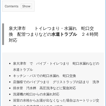
Contents
1.
泉
大
泉大津市 トイレつまり・水漏れ 蛇口交
津
換 配管つまりなどの
水道トラブル
２４時間
市
対応
ト
イ
レ
泉大津市 で パイプ・トイレつまり 蛇口水漏れなどの
つ
水道トラブル
ま
キッチン・バスでの蛇口水漏れ 蛇口交換
り・
店舗様でのパイプつまり グリストラップの詰まり 洗浄
水
排水管 汚水桝 高圧洗浄などに緊急対応
漏
洗濯機の蛇口からの水漏れ対応
れ
浴室の水栓からお湯が出なくなった場合はカートリッジ交
蛇