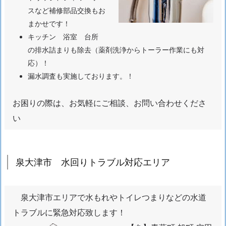
大
スなど補修部品交換もお
津
まかせです！
サ
キッチン 浴室 台所
ー
の排水詰まりも除去（薬剤洗浄からトーラー作業にも対
ビ
応）！
ス
漏水調査も実施しております。！
拠
点
お困りの際は、お気軽にご相談、お問い合わせくださ
の
い
紹
介
1.
泉大津市 水回りトラブル対応エリア
2.
大
阪
泉大津市エリアで水もれやトイレつまりなどの水道
泉
トラブルに緊急対応致します！
大