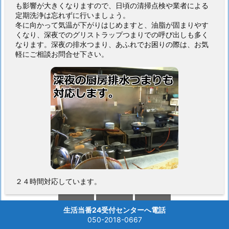
も影響が大きくなりますので、日頃の清掃点検や業者による
定期洗浄は忘れずに行いましょう。
冬に向かって気温が下がりはじめますと、油脂が固まりやす
くなり、深夜でのグリストラップつまりでの呼び出しも多く
なります。深夜の排水つまり、あふれでお困りの際は、お気
軽にご相談お問合せ下さい。
２４時間対応しています。



生活当番24受付センターへ電話
メニュー
上へ
ホーム
050-2018-0667