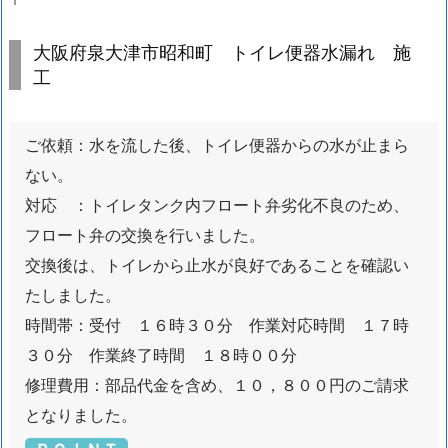
大
阪
大阪府泉大津市昭和町 トイレ便器水漏れ 施
府
工
泉
大
ご依頼：水を流した後、トイレ便器からの水が止まら
津
市
ない。
昭
対応 ：トイレタンク内フロート弁劣化不良のため、
和
フロート弁の交換を行いました。
町
交換後は、トイレから止水が良好であることを確認い
ト
たしました。
イ
時間帯：受付 １６時３０分 作業対応時間 １７時
レ
３０分 作業終了時間 １８時００分
便
器
修理費用：部品代金を含め、１０，８００円のご請求
水
となりました。
漏