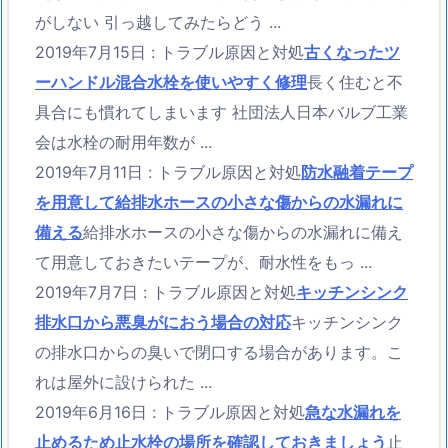
がしない 引っ越してみたらどう ...
2019年7月15日
:
トラブル原因と対処
古くなったツ
ーハンドル混合水栓を使いやすく修理
長く住むと不
具合にも慣れてしまいます 社団法人日本バルブ工業
会は水栓の耐用年数が ...
2019年7月11日
:
トラブル原因と対処
防水融着テープ
を用意して給排水ホースの小さな傷からの水漏れに
備える
給排水ホースの小さな傷からの水漏れに備え
て用意しておきたいテープが、耐水性をもっ ...
2019年7月7日
:
トラブル原因と対処
キッチンシンク
排水口から悪臭がにおう場合の対応
キッチンシンク
の排水口からの臭いで閉口する場合があります。こ
れは屋外に設けられた ...
2019年6月16日
:
トラブル原因と対処
急な水漏れを
止めるため止水栓の場所を確認しておきましょう
止