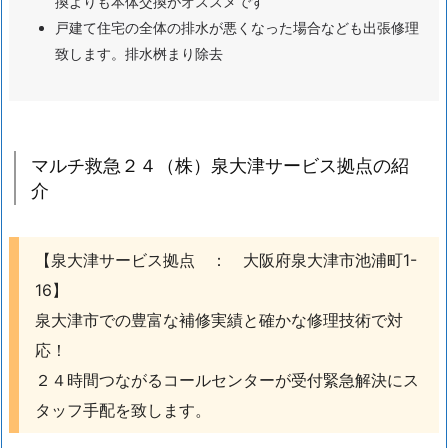
換よりも本体交換がオススメです
口
戸建て住宅の全体の排水が悪くなった場合なども出張修理
交
致します。排水桝まり除去
換
配
管
つ
マルチ救急２４（株）泉大津サービス拠点の紹
ま
介
り
な
ど
【泉大津サービス拠点 ： 大阪府泉大津市池浦町1-
の
16】
水
泉大津市での豊富な補修実績と確かな修理技術で対
道
応！
ト
２４時間つながるコールセンターが受付緊急解決にス
ラ
タッフ手配を致します。
ブ
ル