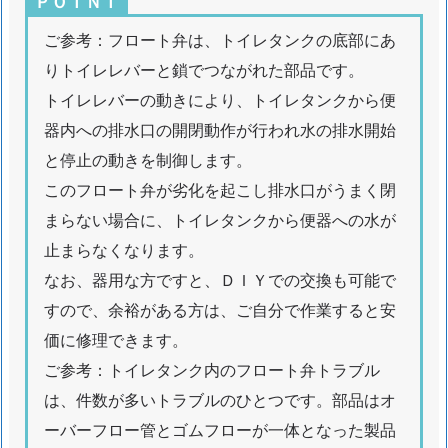
ＰＯＩＮＴ
れ
施
ご参考：フロート弁は、トイレタンクの底部にあ
工
りトイレレバーと鎖でつながれた部品です。
1.
トイレレバーの動きにより、トイレタンクから便
5.
器内への排水口の開閉動作が行われ水の排水開始
2.
と停止の動きを制御します。
突
このフロート弁が劣化を起こし排水口がうまく閉
然
まらない場合に、トイレタンクから便器への水が
の
水
止まらなくなります。
漏
なお、器用な方ですと、ＤＩＹでの交換も可能で
れ
すので、余裕がある方は、ご自分で作業すると安
で
価に修理できます。
緊
ご参考：トイレタンク内のフロート弁トラブル
急
は、件数が多いトラブルのひとつです。部品はオ
に
ーバーフロー管とゴムフローが一体となった製品
漏