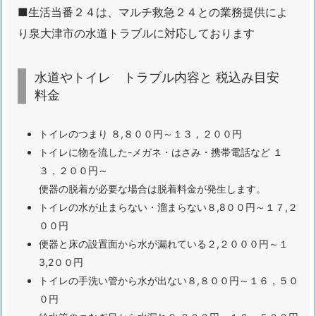
■生活当番２４は、マルチ救急２４との業務提供によ
ラ
り泉大津市の水道トラブルに対応しております
ブ
ル
内
水道やトイレ トラブル内容と 税込み目安
容
料金
と
税
トイレのつまり ８,８００円～１３，２００円
込
トイレに物を流した-メガネ・はさみ・携帯電話など １
み
３，２００円～
目
便器の脱着が必要な場合は脱着料金が発生します。
安
トイレの水が止まらない・溜まらない８,8００円～１７,２
料
００円
金
便器と床の設置面から水が漏れている２,２０００円～１
1.
3,2００円
5.
トイレの手洗い管から水が出ない８,８００円～１６，５０
泉
０円
大