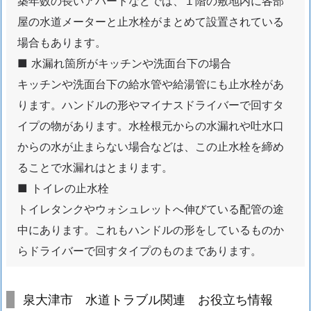
築年数の長いアパートなどでは、１階の敷地内に各部
泉
屋の水道メーターと止水栓がまとめて設置されている
大
津
場合もあります。
市
■ 水漏れ箇所がキッチンや洗面台下の場合
水
キッチンや洗面台下の給水管や給湯管にも止水栓があ
道
ります。ハンドルの形やマイナスドライバーで回すタ
ト
イプの物があります。水栓根元からの水漏れや吐水口
ラ
からの水が止まらない場合などは、この止水栓を締め
ブ
ル
ることで水漏れはとまります。
関
■ トイレの止水栓
連
トイレタンクやウォシュレットへ伸びている配管の途
お
中にあります。これもハンドルの形をしているものか
役
らドライバーで回すタイプのものまであります。
立
ち
情
泉大津市 水道トラブル関連 お役立ち情報
報