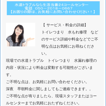
道
ト
ラ
ブ
【 サービス・料金の詳細】
ル
トイレつまり 水もれ修理 など
料
のサービス詳細や料金などでご不
金
明な点はお気軽にお尋ねくださ
1.
い。
4.
現場での水道トラブル トイレつまり 水漏れ修理の
1.
内容・状況により料金は変動する可能性がございま
水
道
す。
や
ご不明な点は、お気軽にお問い合わせください。
ト
深夜 早朝料金に関しましてもご連絡できます。。
イ
ご不明な点が有りましたら、現場スタッフまたはコー
レ
ルセンターまでお気軽におたずねください。
ト