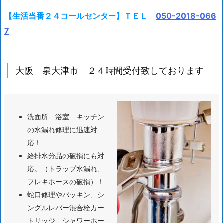
２
【生活当番２４コールセンター】ＴＥＬ
050-2018-066
４
7
時
間
対
大阪 泉大津市 ２４時間受付致しております
応
1.
1.
マ
洗面所 浴室 キッチン
ル
の水漏れ修理に迅速対
チ
応！
救
給排水分品の破損にも対
急
応。（トラップ水漏れ、
２
フレキホースの破損）！
４
蛇口修理やパッキン、シ
（株）
ングルレバー混合栓カー
泉
トリッジ、シャワーホー