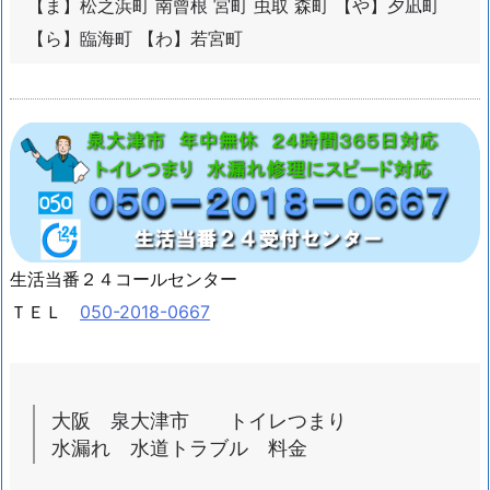
【ま】松之浜町 南曾根 宮町 虫取 森町 【や】夕凪町
泉
大
【ら】臨海町 【わ】若宮町
津
市
水
回
り
ト
ラ
ブ
生活当番２４コールセンター
ル
ＴＥＬ
050-2018-0667
対
応
エ
リ
大阪 泉大津市 トイレつまり
ア
水漏れ 水道トラブル 料金
1.