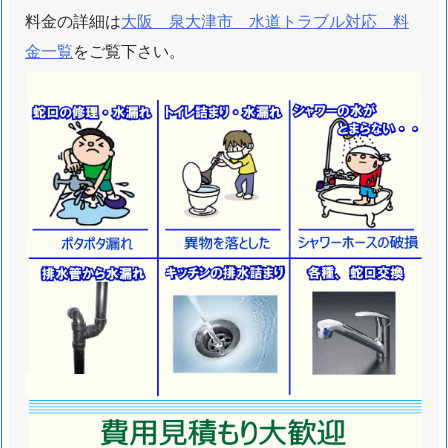
4.
料金の詳細は
大阪 泉大津市 水道トラブル対応 料
大
金一覧
をご覧下さい。
阪
泉
大
津
市
ト
イ
レ
つ
ま
り
水
漏
れ
水