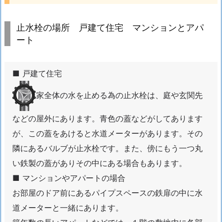
建
て
止水栓の場所 戸建て住宅 マンションとアパ
住
ート
宅
マ
ン
■ 戸建て住宅
シ
ョ
家全体の水を止める為の止水栓は、庭や玄関先
ン
などの屋外にあります。青色の蓋などがしてあります
と
ア
が、この蓋をあけると水道メーターがあります。その
パ
隣にあるバルブが止水栓です。また、傍にもう一つ丸
ー
い鉄製の蓋がありその中にある場合もあります。
ト
■ マンションやアパートの場合
1.
お部屋のドア前にあるパイプスペースの鉄扉の中に水
5.
道メーターと一緒にあります。
4.