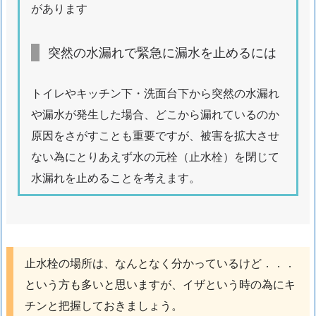
水
があります
を
止
突然の水漏れで緊急に漏水を止めるには
め
る
トイレやキッチン下・洗面台下から突然の水漏れ
に
や漏水が発生した場合、どこから漏れているのか
は
原因をさがすことも重要ですが、被害を拡大させ
1.
5.
ない為にとりあえず水の元栓（止水栓）を閉じて
3.
水漏れを止めることを考えます。
止
水
栓
の
止水栓の場所は、なんとなく分かっているけど．．．
場
という方も多いと思いますが、イザという時の為にキ
所
戸
チンと把握しておきましょう。