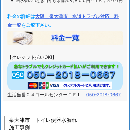
給水管のつなぎ目から水漏れ８,８００円～１６，５００円
津
市
料金の詳細は
大阪 泉大津市 水道トラブル対応 料
ト
金一覧
をご覧下さい。
イ
レ
便
器
【クレジット払いOK!】
水
漏
れ
施
工
生活当番２４コールセンターＴＥＬ
050-2018-0667
事
例
1.
泉大津市 トイレ便器水漏れ
5.
施工事例
1.