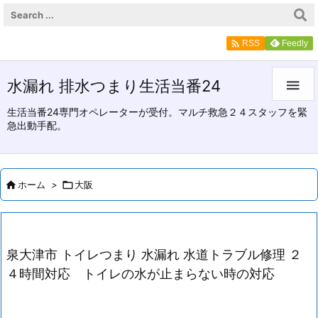

Feedly
RSS
水漏れ 排水つまり生活当番24

生活当番24専門オペレーターが受付。マルチ救急２４スタッフを緊
急出動手配。

ホーム
>

大阪
泉大津市 トイレつまり 水漏れ 水道トラブル修理 ２
４時間対応 トイレの水が止まらない時の対応