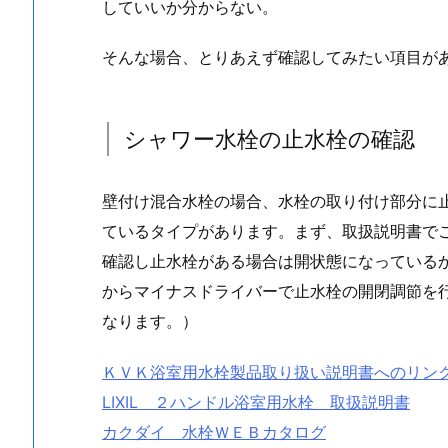
の
していいか分からない。
勢
い
そんな場合、とりあえず確認してみたい項目が
が
弱
く
シャワー水栓の止水栓の確認
て
洗
壁付け混合水栓の場合、水栓の取り付け部分に
っ
ているタイプがあります。まず、取扱説明書で
た
確認し止水栓がある場合は開状態になっている
気
が
からマイナスドライバーで止水栓の開閉調節を
し
なります。）
な
い
ＫＶＫ浴室用水栓製品取り扱い説明書へのリン
1.
LIXIL ２ハンドル浴室用水栓 取扱説明書
1.
カクダイ 水栓ＷＥＢカタログ
シ