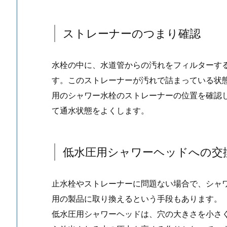
ャ
ワ
ストレーナーのつまり確認
ー
水
水栓の中に、水道管からの汚れをフィルターす
栓
の
す。このストレーナーが汚れで詰まっている状
止
用のシャワー水栓のストレーナーの位置を確認
水
て通水状態をよくします。
栓
の
確
低水圧用シャワーヘッドへの交
認
1.
止水栓やストレーナーに問題ない場合で、シャ
2.
用の製品に取り換えるという手段もあります。
ス
ト
低水圧用シャワーヘッドは、穴の大きさを小さ
レ