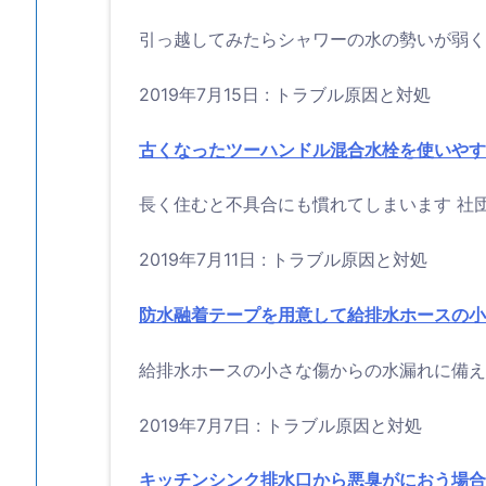
ワ
引っ越してみたらシャワーの水の勢いが弱くて
ー
ヘ
2019年7月15日
:
トラブル原因と対処
ッ
ド
古くなったツーハンドル混合水栓を使いやす
へ
の
長く住むと不具合にも慣れてしまいます 社団
交
換
2019年7月11日
:
トラブル原因と対処
防水融着テープを用意して給排水ホースの小
給排水ホースの小さな傷からの水漏れに備えて
2019年7月7日
:
トラブル原因と対処
キッチンシンク排水口から悪臭がにおう場合