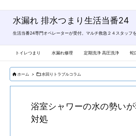
水漏れ 排水つまり生活当番24
生活当番24専門オペレーターが受付。マルチ救急２４スタッフ
トイレつまり
水漏れ修理
定期洗浄 高圧洗浄
蛇

ホーム
>

水回りトラブルコラム
浴室シャワーの水の勢いが
対処