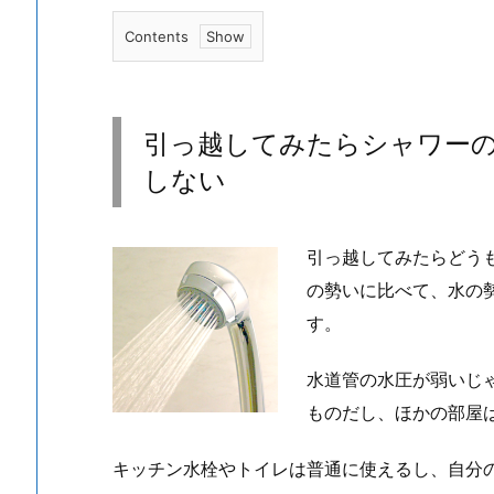
Contents
1.
引
っ
引っ越してみたらシャワー
越
しない
し
て
み
引っ越してみたらどう
た
の勢いに比べて、水の
ら
す。
シ
ャ
水道管の水圧が弱いじ
ワ
ー
ものだし、ほかの部屋
の
キッチン水栓やトイレは普通に使えるし、自分
水