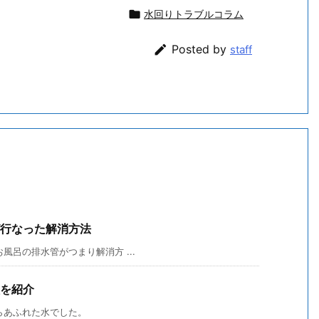

水回りトラブルコラム

Posted by
staff
行なった解消方法
呂の排水管がつまり解消方 ...
を紹介
らあふれた水でした。