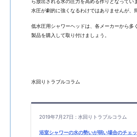
ら放出される水の圧力を高める作りとなってい
ー
水圧が劇的に強くなるわけではありませんが、
ナ
ー
低水圧用シャワーヘッドは、各メーカーから多
の
製品を購入して取り付けましょう。
つ
ま
り
確
認
1.
水回りトラブルコラム
3.
低
水
圧
2019年7月27日
:
水回りトラブルコラム
用
シ
浴室シャワーの水の勢いが弱い場合のチェッ
ャ