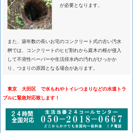
が必要となります。
1.
3.
東
京
都
また、築年数の長いお宅のコンクリート式の古い汚水
大
桝では、コンクリートのヒビ割れから庭木の根が侵入
田
して不溶性ペーパーや生活排水内の汚れがひっかか
区
イ
り、つまりの原因となる場合があります。
タ
リ
東京 大田区 で水もれやトイレつまりなどの水道トラ
ア
ブルに緊急対応致します！
ン
レ
ス
ト
ラ