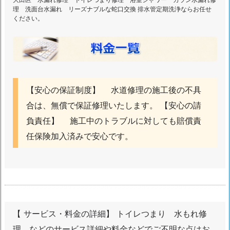
り
理 洗面台水漏れ リーズナブルな蛇口交換 排水管定期洗浄ならお任せ
水
ください。
も
れ
蛇
口
交
【安心の保証制度】 水道修理の施工後の不具
換
合は、無償で保証修理いたします。 【安心の請
水
負責任】 施工中のトラブルに対しても賠償責
道
ト
任保険加入済みで安心です。
ラ
ブ
ル
対
応
【 サービス・料金の詳細】 トイレつまり 水もれ修
エ
リ
理 などのサービス詳細や料金などでご不明な点はお