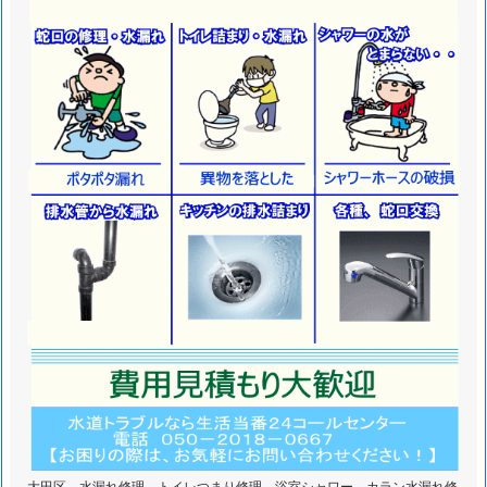
料
金
の
詳
細
1.
5.
東
京
大
田
区
ト
イ
レ
つ
ま
大田区 水漏れ修理 トイレつまり修理 浴室シャワー カラン水漏れ修