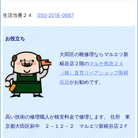
生活当番２４
050-2018-0667
お役立ち
大田区の靴修理ならマルエツ新
糀谷店２階の
マルチ救急２４
（株）直営リペアショップ新糀
谷店
がお勧めです。
高い技術の修理職人が格安料金で修理します。 住所 東
京都大田区萩中 ２－１２－２ マルエツ新糀谷店２Ｆ