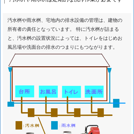
１
回
汚水桝や雨水桝、宅地内の排水設備の管理は、建物の
程
所有者の責任となっています。 特に汚水桝が詰まる
度
と、汚水桝の設置状況によっては、トイレをはじめお
が
お
風呂場や洗面台の排水のつまりにもつながります。
す
す
め
で
す
1.
2.
汚
水
桝
や