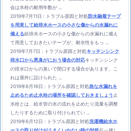
会は水栓の耐用年数が ...
2019年7月11日
:
トラブル原因と対処
防水融着テープ
を用意して給排水ホースの小さな傷からの水漏れに
備える
給排水ホースの小さな傷からの水漏れに備え
て用意しておきたいテープが、耐水性をもっ ...
2019年7月7日
:
トラブル原因と対処
キッチンシンク
排水口から悪臭がにおう場合の対応
キッチンシンク
の排水口からの臭いで閉口する場合があります。こ
れは屋外に設けられた ...
2019年6月16日
:
トラブル原因と対処
急な水漏れを
止めるため止水栓の場所を確認しておきましょう
止
水栓とは、給水管の水の流れを止めたり流量を調整
したりするために取り付けられてい ...
2019年6月12日
:
トラブル原因と対処
洗濯機給水ホ
ースの取り付けがうまくいかない時の対処
引っ越し