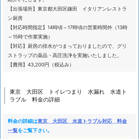
田
【出張場所】東京都大田区鎌田 イタリアンレストラ
区
ン厨房
ト
【対応時間指定】14時頃～17時頃の営業時間外（13時
イ
レ
～15時で作業実施）
つ
【対応】厨房の排水がつまっておりましたので、グリ
ま
ストラップの薬品・高圧洗浄を実施いたしました。
り
【費用】43,200円（税込み）
水
漏
れ
東京 大田区 トイレつまり 水漏れ 水道ト
水
ラブル 料金の詳細
道
ト
ラ
料金の詳細は
東京 大田区 水道トラブル対応 料金
ブ
一覧
をご覧下さい。
ル