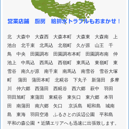
北 大森中 大森西 大森本町 大森東 大森南 上
池台 北千束 北馬込 北嶺町 久が原 山王 千
鳥 中央 田園調布 田園調布本町 田園調布南 仲
池上 中馬込 西馬込 西嶺町 東馬込 東嶺町 東
雪谷 南久が原 南千束 南馬込 南雪谷 雪谷大塚
町 蒲田 蒲田本町 北糀谷 下丸子 新蒲田 多摩
川 仲六郷 西蒲田 西糀谷 西六郷 萩中 羽田
羽田旭町 東蒲田 東糀谷 東矢口 東六郷 本羽
田 南蒲田 南六郷 矢口 京浜島 昭和島 城南
島 東海 羽田空港 ふるさとの浜辺公園 平和島
平和の森公園 ＊近隣エリアへも迅速に出張致します。