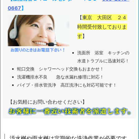
0667
】
サ
ー
【
東京 大田区 ２４
ビ
時間受付致しておりま
ス
す
】
の
受
洗面所 浴室 キッチンの
付
水道トラブルに迅速対応！
1.
蛇口交換 シャワーヘッド交換もおまかせ！
1.
洗濯機排水不良 急な水漏れ修理に対応！
排
パイプ・排水管洗浄 高圧洗浄にも対応可能です！
水
管
【お気軽にお問い合わせください】
洗
浄
は
年
汚水桝や雨水桝は定期的な洗浄作業が必要です
に