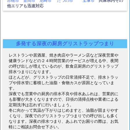
赤穂市
豊岡市
尼崎市
たつの市
宝塚市
兵庫県内その
他エリアも迅速対応
多発する深夜の厨房グリストラップつまり
レストランや居酒屋、焼き肉店やラーメン店など深夜営業や
健康ランドなどの２４時間営業のサービスが増える中、夜間
の呼び出しが増えているのが、飲食店厨房のグリストラップ
排水つまりになります。
ほとんどが、グリストラップの日常清掃不足で、排水トラッ
プや排水管に蓄積した油脂・食物カスが原因となっていま
す。
深夜でも営業中の厨房の排水不良や排水あふれは、営業的に
も影響が大きくなりますので、日頃の清掃点検や業者による
定期洗浄は忘れずに行いましょう。
冬に向かって気温が下がりはじめますと、油脂が固まりやす
くなり、深夜でのグリストラップつまりでの呼び出しも多く
なります。深夜の排水つまり、あふれでお困りの際は、お気
軽にご相談お問合せ下さい。