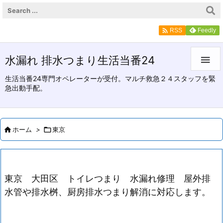

Feedly
RSS
水漏れ 排水つまり生活当番24

生活当番24専門オペレーターが受付。マルチ救急２４スタッフを緊
急出動手配。

ホーム
>

東京
東京 大田区 トイレつまり 水漏れ修理 屋外排
水管や排水桝、厨房排水つまり解消に対応します。