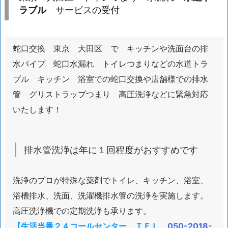
大
ラブル
サービスの受付
田
区
ト
蛇口交換 東京 大田区 で キッチンや洗面台の排
イ
水パイプ 蛇口水漏れ トイレつまりなどの水道トラ
レ
ブル キッチン 浴室での蛇口交換や店舗様での排水
つ
管 グリストラップつまり 高圧洗浄などに緊急対応
ま
いたします！
り
水
漏
れ
排水管洗浄は年に１回程度がおすすめです
水
道
洗浄のプロが特殊な薬剤でトイレ、キッチン、浴室、
ト
浴槽排水、洗面、洗濯機排水管の洗浄を実施します。
ラ
高圧洗浄機での定期洗浄も承ります。
ブ
【生活当番２４コールセンター ＴＥＬ
050-2018-
ル