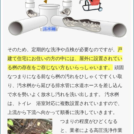
雨
水
桝
は
定
期
そのため、定期的な洗浄や点検が必要なのですが、
戸
的
建て住宅にお住いの方の中には、屋外に設置されてい
な
る桝の存在をご存じない方もいらっしゃいます。
頑固
洗
なつまりになる前なら桝の汚れをひしゃくですくい取
浄
作
り、汚水桝から延びる排水管に水道ホースを差し込ん
業
で水を勢いよく放水し汚れを洗い出します。 汚水桝
が
は、トイレ 浴室対応に複数設置されていますので、
必
上流から下流へ向かって順番に洗浄していきます。
要
つまりの程度がひどくなる
で
と、業者による高圧洗浄作業
す