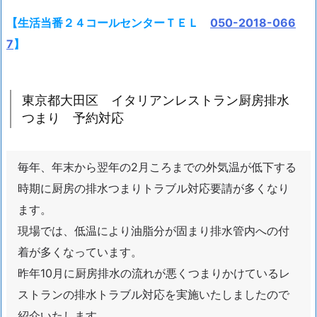
ン
【生活当番２４コールセンターＴＥＬ
050-2018-066
厨
7
】
房
排
水
東京都大田区 イタリアンレストラン厨房排水
つ
つまり 予約対応
ま
り
予
毎年、年末から翌年の2月ころまでの外気温が低下する
約
時期に厨房の排水つまりトラブル対応要請が多くなり
対
ます。
応
現場では、低温により油脂分が固まり排水管内への付
1.
4.
着が多くなっています。
東
昨年10月に厨房排水の流れが悪くつまりかけているレ
京
ストランの排水トラブル対応を実施いたしましたので
大
紹介いたします。