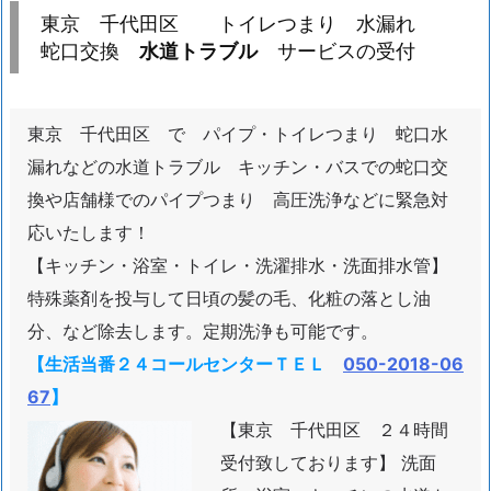
京
東京 千代田区 トイレつまり 水漏れ
千
蛇口交換
水道トラブル
サービスの受付
代
田
区
東京 千代田区 で パイプ・トイレつまり 蛇口水
漏れなどの水道トラブル キッチン・バスでの蛇口交
ト
換や店舗様でのパイプつまり 高圧洗浄などに緊急対
イ
応いたします！
レ
【キッチン・浴室・トイレ・洗濯排水・洗面排水管】
つ
ま
特殊薬剤を投与して日頃の髪の毛、化粧の落とし油
り
分、など除去します。定期洗浄も可能です。
水
【生活当番２４コールセンターＴＥＬ
050-2018-06
漏
67
】
れ
【東京 千代田区 ２４時間
蛇
受付致しております】 洗面
口