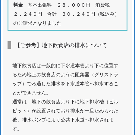
ま
料金
基本出張料 ２８，０００円 消費税
り
２，２４０円 合計 ３０，２４０円（税込み）
水
のご請求となりました
も
れ
蛇
【ご参考】地下飲食店の排水について
口
交
地下飲食店は一般的に下水道本管より下に位置す
換
水
るため地上の飲食店のように阻集器（グリストラ
道
ップ）でろ過した排水を下水道本管へ排水するこ
ト
とができません。
ラ
通常は、地下の飲食店より下に地下排水槽（ビル
ブ
ピット）が設置されており排水が一旦ためられた
ル
後、排水ポンプにより公共下水道へ排水されま
対
す。
応