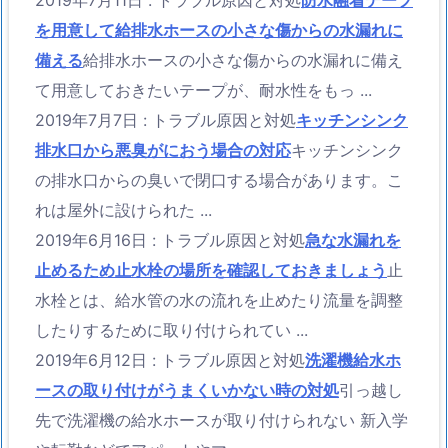
2019年7月11日
:
トラブル原因と対処
防水融着テープ
を用意して給排水ホースの小さな傷からの水漏れに
備える
給排水ホースの小さな傷からの水漏れに備え
て用意しておきたいテープが、耐水性をもっ ...
2019年7月7日
:
トラブル原因と対処
キッチンシンク
排水口から悪臭がにおう場合の対応
キッチンシンク
の排水口からの臭いで閉口する場合があります。こ
れは屋外に設けられた ...
2019年6月16日
:
トラブル原因と対処
急な水漏れを
止めるため止水栓の場所を確認しておきましょう
止
水栓とは、給水管の水の流れを止めたり流量を調整
したりするために取り付けられてい ...
2019年6月12日
:
トラブル原因と対処
洗濯機給水ホ
ースの取り付けがうまくいかない時の対処
引っ越し
先で洗濯機の給水ホースが取り付けられない 新入学