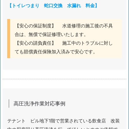
対
【トイレつまり 蛇口交換 水漏れ 料金】
応
事
【安心の保証制度】 水道修理の施工後の不具
例
合は、無償で保証修理いたします。
1.
2.
【安心の請負責任】 施工中のトラブルに対し
1.
ても賠償責任保険加入済みで安心です。
【ご
参
考】
地
下
飲
食
高圧洗浄作業対応事例
店
の
テナント ビル地下1階で営業されている飲食店 改装
排