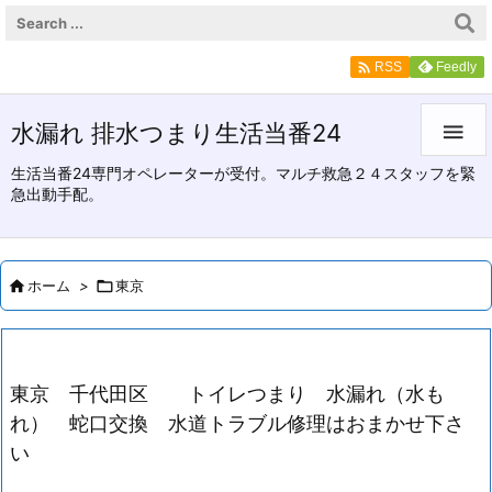

Feedly
RSS
水漏れ 排水つまり生活当番24

生活当番24専門オペレーターが受付。マルチ救急２４スタッフを緊
急出動手配。

ホーム
>

東京
東京 千代田区 トイレつまり 水漏れ（水も
れ） 蛇口交換 水道トラブル修理はおまかせ下さ
い