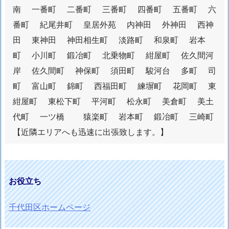
南 一番町 二番町 三番町 四番町 五番町 六
番町 紀尾井町 皇居外苑 内神田 外神田 西神
田 東神田 神田相生町 淡路町 和泉町 岩本
町 小川町 鍛冶町 北乗物町 紺屋町 佐久間河
岸 佐久間町 神保町 須田町 駿河台 多町 司
町 富山町 錦町 西福田町 練塀町 花岡町 東
紺屋町 東松下町 平河町 松永町 美倉町 美土
代町 一ツ橋 猿楽町 岩本町 鍛冶町 三崎町
【近隣エリアへも迅速に出張致します。】
お役立ち
千代田区ホームページ