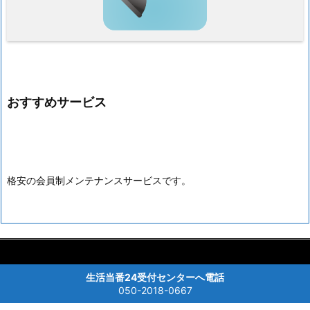
おすすめサービス
格安の会員制メンテナンスサービスです。



Copyright ©
2026
生活当番24 水回り修理受付
All Rights Reserved.
生活当番24受付センターへ電話
メニュー
上へ
ホーム
050-2018-0667