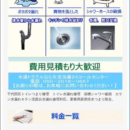
ト
ラ
ブ
ル
料
金
の
詳
細
1.
2.
高
千代田区トイレつまり修理 トイレ水漏れ修理 浴槽シャワー破損 カラ
圧
ン水漏れキチン洗面台水漏れ修理対応。業務用厨房排水つまり除去。
洗
浄
作
業