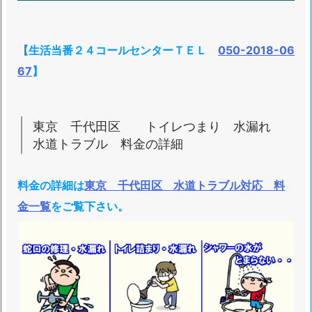
京
千
【生活当番２４コールセンターＴＥＬ
050-2018-06
代
67
】
田
区
ト
東京 千代田区 トイレつまり 水漏れ
水道トラブル 料金の詳細
イ
レ
つ
料金の詳細は
東京 千代田区 水道トラブル対応 料
ま
金一覧
をご覧下さい。
り
水
漏
れ
水
道