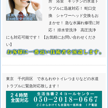
交
所 浴室 キッチンの水道ト
換
ラブルに迅速対応！ 蛇口交
水
換 シャワーヘッド交換もお
道
まかせ！ 急な水漏れ修理に対
ト
応！ 排水管洗浄 高圧洗浄
ラ
にも対応可能です！ 【お気軽にお問い合わせくださ
ブ
い】
ル
サ
ー
ビ
ス
の
東京 千代田区 で水もれやトイレつまりなどの水道
受
トラブルに緊急対応致します！
付
1.
1.
東