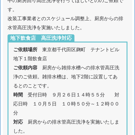
中の厨房回り高圧洗浄を行ってほしいとののご依頼で
水
す。
に
改装工事業者とのスケジュール調整上、厨房からの排
つ
い
水管高圧洗浄を実施いたしました。
て
地下飲食店 高圧洗浄対応
1.
ご依頼場所
東京都千代田区麹町 テナントビル
3.
地下１階飲食店
東
ご依頼内容
厨房から雑排水槽への排水管高圧洗
京
千
浄のご依頼。雑排水槽は、地下2階に設置してあ
代
るとのことです。
田
時間
受付日時 ９月２６日１４時５５分 対
区
応日時 １０月５日 １０時５０分～１２時００
ト
分
イ
対応
厨房からの排水管高圧洗浄を実施いたしま
レ
した。
つ