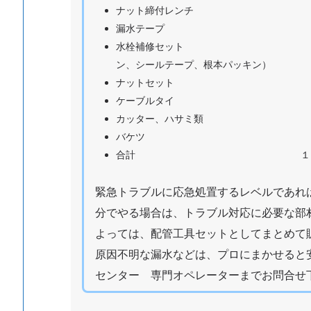
ナット締付レンチ １５
水
漏水テープ １５０
道
水栓補修セット ５００円程度
ト
ン、シールテープ、根本パッキン）
ラ
ナットセット ５００
ブ
ケーブルタイ １００
ル
カッター、ハサミ類 １０
対
バケツ ５００
応
合計 １４，９０
エ
リ
緊急トラブルに応急処置するレベルであれ
ア
分でやる場合は、トラブル対応に必要な部
よっては、配管工具セットとしてまとめて
原因不明な漏水などは、プロにまかせると
センター 専門オペレーターまでお問合せ