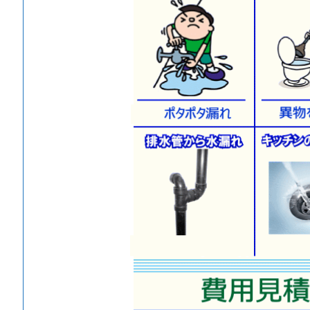
市
ト
イ
レ
つ
ま
り
水
漏
れ
水
道
ト
ラ
ブ
ル
料