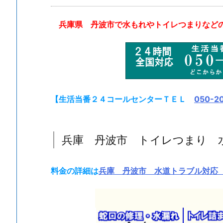
ト
ラ
兵庫県 丹波市で水もれやトイレつまりなどの
ブ
ル
サ
ー
ビ
ス
【生活当番２４コールセンターＴＥＬ
050-2
の
受
付
兵庫 丹波市 トイレつまり 
1.
1.
料金の詳細は
兵庫 丹波市 水道トラブル対応
兵
庫
丹
波