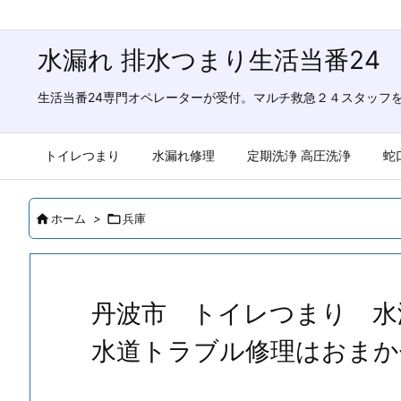
水漏れ 排水つまり生活当番24
生活当番24専門オペレーターが受付。マルチ救急２４スタッフ
トイレつまり
水漏れ修理
定期洗浄 高圧洗浄
蛇

ホーム
>

兵庫
丹波市 トイレつまり 
水道トラブル修理はおまか