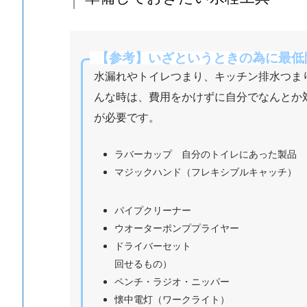
具
1.
3.
【参考】いざというときの為に最低
兵
庫
水漏れやトイレつまり、キッチン排水つま
ト
んな時は、費用をかけずに自分でなんとか
イ
が必要です。
レ
つ
ラバーカップ 自分のトイレにあった製品 
ま
マジックハンド（フレキシブルキャッチ） 
り
水
パイプクリーナー ２０
も
ウオーターポンププライヤー １
れ
ドライバーセット ２０００円
蛇
回せるもの）
口
ペンチ・ラジオ・ニッパー ８
交
懐中電灯（ワークライト） ２
換