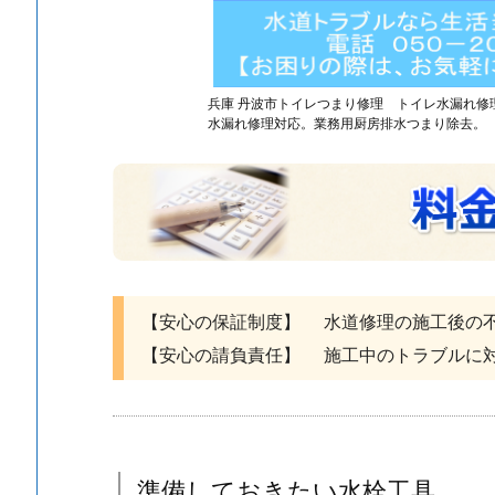
金
の
詳
細
兵庫 丹波市トイレつまり修理 トイレ水漏れ修
1.
水漏れ修理対応。業務用厨房排水つまり除去。
2.
準
備
し
て
お
【安心の保証制度】 水道修理の施工後の
き
た
【安心の請負責任】 施工中のトラブルに
い
水
栓
工
準備しておきたい水栓工具