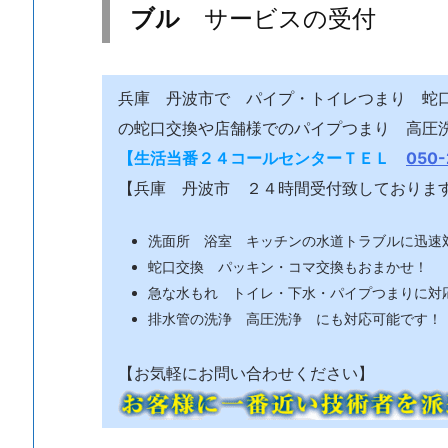
ブル
サービスの受付
波
市
ト
兵庫 丹波市で パイプ・トイレつまり 蛇
イ
レ
の蛇口交換や店舗様でのパイプつまり 高圧
つ
【生活当番２４コールセンターＴＥＬ
050-
ま
【兵庫 丹波市 ２４時間受付致しておりま
り
水
洗面所 浴室 キッチンの水道トラブルに迅速
漏
蛇口交換 パッキン・コマ交換もおまかせ！
れ
急な水もれ トイレ・下水・パイプつまりに対
蛇
排水管の洗浄 高圧洗浄 にも対応可能です！
口
交
【お気軽にお問い合わせください】
換
水
道