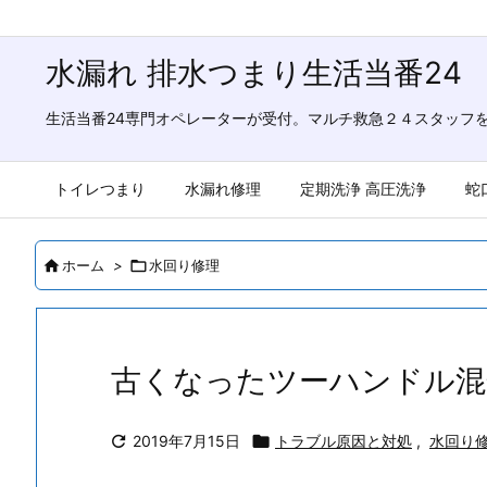
水漏れ 排水つまり生活当番24
生活当番24専門オペレーターが受付。マルチ救急２４スタッフ
トイレつまり
水漏れ修理
定期洗浄 高圧洗浄
蛇

ホーム
>

水回り修理
古くなったツーハンドル混

2019年7月15日

トラブル原因と対処
,
水回り