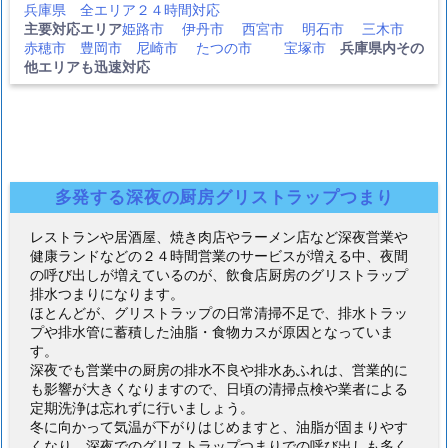
兵庫県 全エリア２４時間対応
主要対応エリア
姫路市
伊丹市
西宮市
明石市
三木市
赤穂市
豊岡市
尼崎市
たつの市
宝塚市
兵庫県内その
他エリアも迅速対応
多発する深夜の厨房グリストラップつまり
レストランや居酒屋、焼き肉店やラーメン店など深夜営業や
健康ランドなどの２４時間営業のサービスが増える中、夜間
の呼び出しが増えているのが、飲食店厨房のグリストラップ
排水つまりになります。
ほとんどが、グリストラップの日常清掃不足で、排水トラッ
プや排水管に蓄積した油脂・食物カスが原因となっていま
す。
深夜でも営業中の厨房の排水不良や排水あふれは、営業的に
も影響が大きくなりますので、日頃の清掃点検や業者による
定期洗浄は忘れずに行いましょう。
冬に向かって気温が下がりはじめますと、油脂が固まりやす
くなり、深夜でのグリストラップつまりでの呼び出しも多く