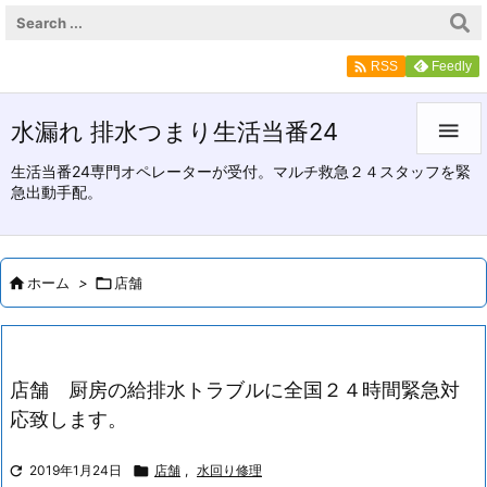

Feedly
RSS
水漏れ 排水つまり生活当番24

生活当番24専門オペレーターが受付。マルチ救急２４スタッフを緊
急出動手配。

ホーム
>

店舗
店舗 厨房の給排水トラブルに全国２４時間緊急対
応致します。

2019年1月24日

店舗
,
水回り修理