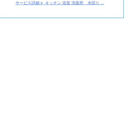
サービス詳細
キッチン 浴室 洗面所 水回り ...