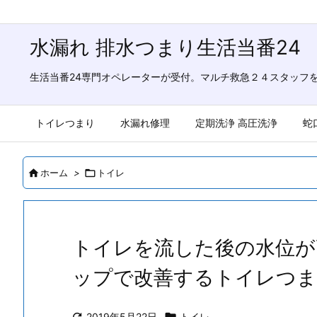
水漏れ 排水つまり生活当番24
生活当番24専門オペレーターが受付。マルチ救急２４スタッフ
トイレつまり
水漏れ修理
定期洗浄 高圧洗浄
蛇

ホーム
>

トイレ
トイレを流した後の水位が
ップで改善するトイレつ
2019年5月22日
トイレ