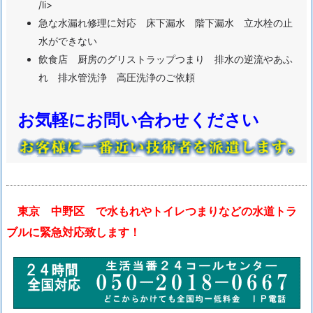
/li>
中
急な水漏れ修理に対応 床下漏水 階下漏水 立水栓の止
野
水ができない
区
飲食店 厨房のグリストラップつまり 排水の逆流やあふ
れ 排水管洗浄 高圧洗浄のご依頼
ト
イ
お気軽にお問い合わせください
レ
つ
ま
り
水
東京 中野区 で水もれやトイレつまりなどの水道トラ
漏
ブルに緊急対応致します！
れ
水
道
ト
ラ