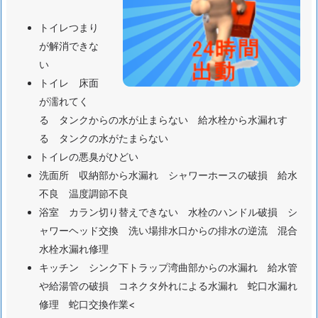
水
トイレつまり
道
が解消できな
ト
い
ラ
トイレ 床面
ブ
が濡れてく
ル
る タンクからの水が止まらない 給水栓から水漏れす
サ
る タンクの水がたまらない
ー
トイレの悪臭がひどい
ビ
洗面所 収納部から水漏れ シャワーホースの破損 給水
ス
不良 温度調節不良
の
浴室 カラン切り替えできない 水栓のハンドル破損 シ
受
ャワーヘッド交換 洗い場排水口からの排水の逆流 混合
付
水栓水漏れ修理
1.
キッチン シンク下トラップ湾曲部からの水漏れ 給水管
1.
や給湯管の破損 コネクタ外れによる水漏れ 蛇口水漏れ
東
修理 蛇口交換作業<
京