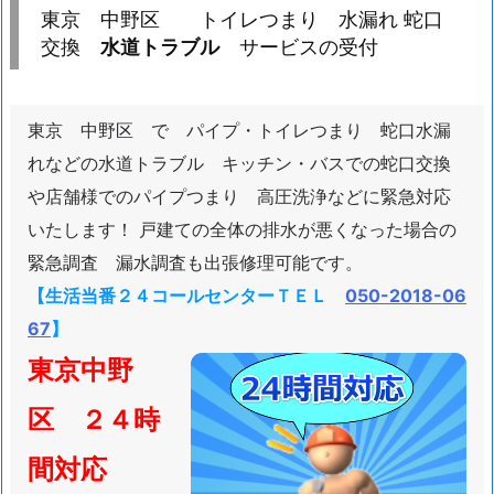
京
東京 中野区 トイレつまり 水漏れ 蛇口
中
交換
水道トラブル
サービスの受付
野
区
東京 中野区 で パイプ・トイレつまり 蛇口水漏
ト
れなどの水道トラブル キッチン・バスでの蛇口交換
イ
や店舗様でのパイプつまり 高圧洗浄などに緊急対応
レ
いたします！ 戸建ての全体の排水が悪くなった場合の
つ
緊急調査 漏水調査も出張修理可能です。
ま
り
【生活当番２４コールセンターＴＥＬ
050-2018-06
水
67
】
漏
東京中野
れ
蛇
区 ２４時
口
交
間対応
換