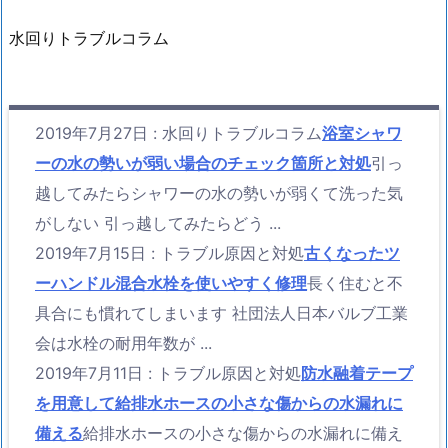
水回りトラブルコラム
2019年7月27日
:
水回りトラブルコラム
浴室シャワ
ーの水の勢いが弱い場合のチェック箇所と対処
引っ
越してみたらシャワーの水の勢いが弱くて洗った気
がしない 引っ越してみたらどう ...
2019年7月15日
:
トラブル原因と対処
古くなったツ
ーハンドル混合水栓を使いやすく修理
長く住むと不
具合にも慣れてしまいます 社団法人日本バルブ工業
会は水栓の耐用年数が ...
2019年7月11日
:
トラブル原因と対処
防水融着テープ
を用意して給排水ホースの小さな傷からの水漏れに
備える
給排水ホースの小さな傷からの水漏れに備え