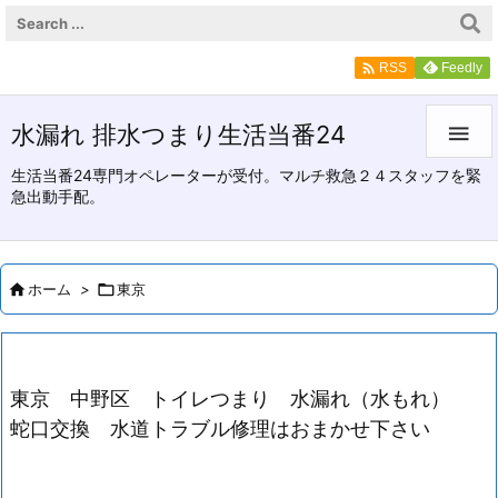

Feedly
RSS
水漏れ 排水つまり生活当番24

生活当番24専門オペレーターが受付。マルチ救急２４スタッフを緊
急出動手配。

ホーム
>

東京
東京 中野区 トイレつまり 水漏れ（水もれ）
蛇口交換 水道トラブル修理はおまかせ下さい