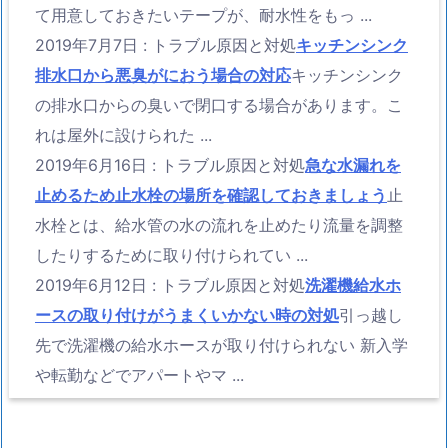
て用意しておきたいテープが、耐水性をもっ ...
2019年7月7日
:
トラブル原因と対処
キッチンシンク
排水口から悪臭がにおう場合の対応
キッチンシンク
の排水口からの臭いで閉口する場合があります。こ
れは屋外に設けられた ...
2019年6月16日
:
トラブル原因と対処
急な水漏れを
止めるため止水栓の場所を確認しておきましょう
止
水栓とは、給水管の水の流れを止めたり流量を調整
したりするために取り付けられてい ...
2019年6月12日
:
トラブル原因と対処
洗濯機給水ホ
ースの取り付けがうまくいかない時の対処
引っ越し
先で洗濯機の給水ホースが取り付けられない 新入学
や転勤などでアパートやマ ...