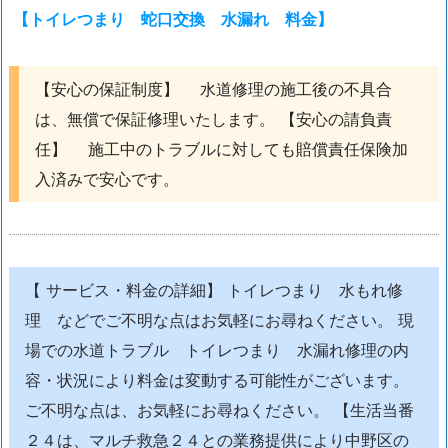
応
【トイレつまり 蛇口交換 水漏れ 料金】
エ
リ
ア
【安心の保証制度】 水道修理の施工後の不具合
は、無償で保証修理いたします。 【安心の請負責
任】 施工中のトラブルに対しても賠償責任保険加
入済みで安心です。
【 サービス・料金の詳細】 トイレつまり 水もれ修
理 などでご不明な点はお気軽にお尋ねください。 現
場での水道トラブル トイレつまり 水漏れ修理の内
容・状況により料金は変動する可能性がございます。
ご不明な点は、お気軽にお尋ねください。 【生活当番
２４は、マルチ救急２４との業務提供により中野区の