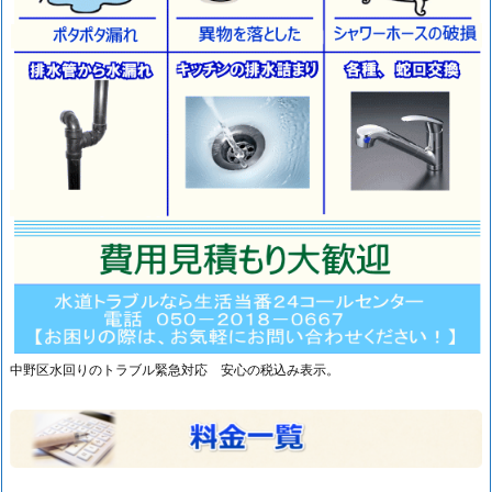
つ
ま
り
水
も
れ
蛇
口
交
換
水
道
ト
中野区水回りのトラブル緊急対応 安心の税込み表示。
ラ
ブ
ル
対