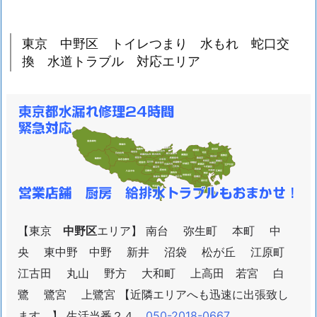
東京 中野区 トイレつまり 水もれ 蛇口交
換 水道トラブル 対応エリア
【東京
中野区
エリア】 南台 弥生町 本町 中
央 東中野 中野 新井 沼袋 松が丘 江原町
江古田 丸山 野方 大和町 上高田 若宮 白
鷺 鷺宮 上鷺宮 【近隣エリアへも迅速に出張致し
ます。】 生活当番２４
050-2018-0667