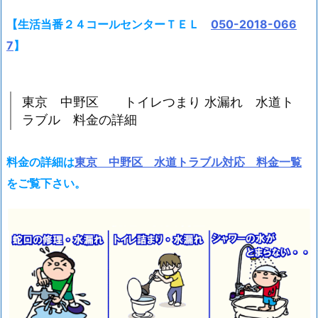
ブ
【生活当番２４コールセンターＴＥＬ
050-2018-066
ル
7
】
料
金
の
東京 中野区 トイレつまり 水漏れ 水道ト
詳
ラブル 料金の詳細
細
1.
2.
料金の詳細は
東京 中野区 水道トラブル対応 料金一覧
東
をご覧下さい。
京
中
野
区
ト
イ
レ